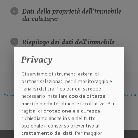
Dati della proprietà dell'immobile
da valutare:
Riepilogo dei dati dell'immobile
da valutare:
Privacy
Ci serviamo di strumenti esterni di
partner selezionati per il monitoraggio e
l'analisi del traffico per cui sarebbe
Valutazione Immobile a
Valutazione Immobile a
Valutazione Immobile a
necessario installare
cookie di terze
Firenze
Scandicci
Sesto Fiorentino
parti
in modo totalmente facoltativo. Per
ragioni di
protezione e sicurezza
richiediamo anche in via del tutto
opzionale il consenso preventivo al
trattamento dei dati
. Per maggiori