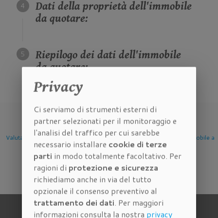
Dati della proprietà dell'immobile
da quotare:
Riepilogo dei dati dell'immobile
da quotare:
Privacy
Ci serviamo di strumenti esterni di
partner selezionati per il monitoraggio e
l'analisi del traffico per cui sarebbe
mobile
Valutazione Immobile a
Valutazione Immobile a
Valutazione Imm
necessario installare
cookie di terze
Firenze
Scandicci
Sesto Fioren
parti
in modo totalmente facoltativo. Per
ragioni di
protezione e sicurezza
richiediamo anche in via del tutto
opzionale il consenso preventivo al
trattamento dei dati
. Per maggiori
informazioni consulta la nostra
privacy