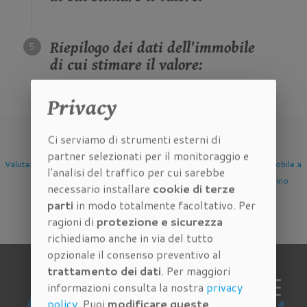
Riepilogo dei dati dell'immobile
di cui stimare il valore:
Privacy
Ci serviamo di strumenti esterni di
partner selezionati per il monitoraggio e
Valutazione Immobile a
Valutazione Immobile a
Valutazione Immobile a
l'analisi del traffico per cui sarebbe
Firenze
Scandicci
Sesto Fiorentino
necessario installare
cookie di terze
parti
in modo totalmente facoltativo. Per
ragioni di
protezione e sicurezza
richiediamo anche in via del tutto
opzionale il consenso preventivo al
trattamento dei dati
. Per maggiori
informazioni consulta la nostra
privacy
policy
. Puoi
modificare queste