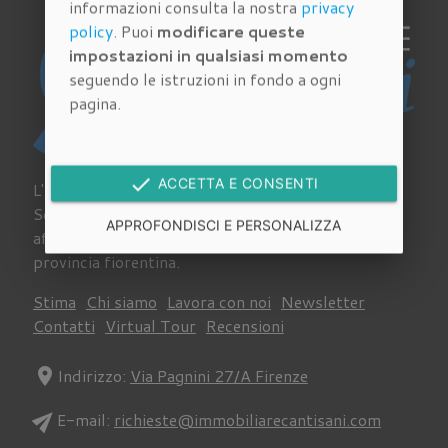
informazioni consulta la nostra
privacy
policy
. Puoi
modificare queste
impostazioni in qualsiasi momento
seguendo le istruzioni in fondo a ogni
pagina.
done
ACCETTA E CONSENTI
L'Agenzia Immobiliare Cantisani a Palazzuolo Sul
Senio si occupa da sempre di acquisto, vendita e
APPROFONDISCI E PERSONALIZZA
affitto di immobili su tutto il territorio della
provincia fiorentina.
Stima
Chi siamo
Lavora con noi
Newsletter
Contatti
Virtual Tour
Recensioni
location_on
Indirizzo:
Via Pagnini 27/A Firenze
send
E-mail:
richieste@immobiliarecantisani.com