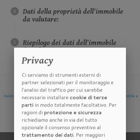
Dati della proprietà dell'immobile
da valutare:
Riepilogo dei dati dell'immobile
da valutare:
Privacy
Ci serviamo di strumenti esterni di
partner selezionati per il monitoraggio e
l'analisi del traffico per cui sarebbe
e
Valutazione Immobile a
Valutazione Immobile a
Valutazione Immobile
necessario installare
cookie di terze
Firenze
Scandicci
Sesto Fiorentino
parti
in modo totalmente facoltativo. Per
ragioni di
protezione e sicurezza
richiediamo anche in via del tutto
opzionale il consenso preventivo al
trattamento dei dati
. Per maggiori