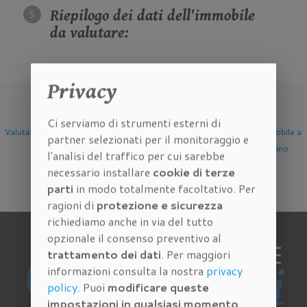
Riepilogo dei dati dell'immobile
da valutare:
Privacy
Ci serviamo di strumenti esterni di
Valutazione Immobile a
Valutazione Immobile a
Valutazione Immobile a
partner selezionati per il monitoraggio e
Firenze
Scandicci
Sesto Fiorentino
l'analisi del traffico per cui sarebbe
necessario installare
cookie di terze
parti
in modo totalmente facoltativo. Per
ragioni di
protezione e sicurezza
richiediamo anche in via del tutto
opzionale il consenso preventivo al
trattamento dei dati
. Per maggiori
informazioni consulta la nostra
privacy
policy
. Puoi
modificare queste
impostazioni in qualsiasi momento