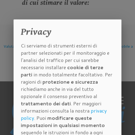
di cui stimare il valore:
Privacy
Ci serviamo di strumenti esterni di
one Immobile
Valutazione Immobile a
Valutazione Immobile a
Valutazio
partner selezionati per il monitoraggio e
Firenze
Scandicci
Sesto 
l'analisi del traffico per cui sarebbe
necessario installare
cookie di terze
parti
in modo totalmente facoltativo. Per
ragioni di
protezione e sicurezza
richiediamo anche in via del tutto
opzionale il consenso preventivo al
trattamento dei dati
. Per maggiori
informazioni consulta la nostra
privacy
policy
. Puoi
modificare queste
impostazioni in qualsiasi momento
seguendo le istruzioni in fondo a ogni