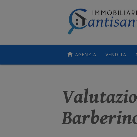
home
AGENZIA
VENDITA
Valutazi
Barberino