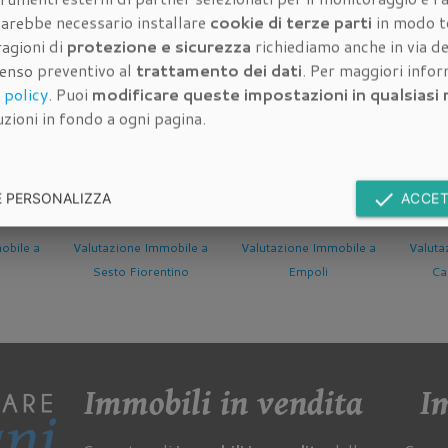
à dell'immobile da valutare:
 sarebbe necessario installare
cookie di terze parti
in modo t
ragioni di
protezione e sicurezza
richiediamo anche in via de
senso preventivo al
trattamento dei dati
. Per maggiori info
 policy
. Puoi
modificare queste impostazioni in qualsias
dell'immobile da valutare:
zioni in fondo a ogni pagina.
done
E PERSONALIZZA
ACCET
mobile a
Valutazione Immobile a
Valutazione Immobile a
Valut
ntino
Empoli
Campi Bisenzio
B
Immobili in vendita
Im