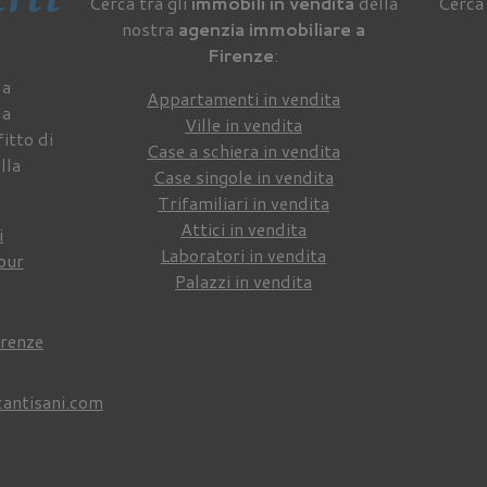
Cerca tra gli
immobili in vendita
della
Cerca 
nostra
agenzia immobiliare a
Firenze
:
 a
Appartamenti in vendita
da
Ville in vendita
itto di
Case a schiera in vendita
lla
Case singole in vendita
Trifamiliari in vendita
Attici in vendita
i
Laboratori in vendita
our
Palazzi in vendita
irenze
cantisani.com