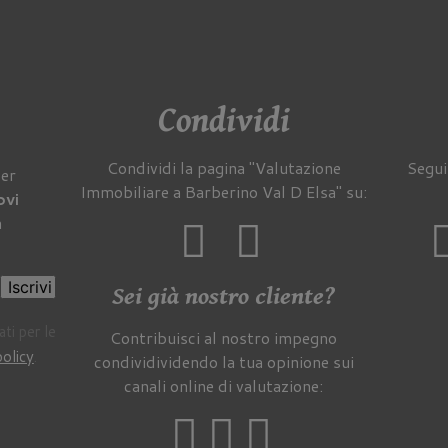
Condividi
Condividi la pagina "Valutazione
Segui
per
Immobiliare a Barberino Val D Elsa" su:
ovi
a
Iscrivi
Sei già nostro cliente?
ti per le
Contribuisci al nostro impegno
policy
.
condividividendo la tua opinione sui
canali online di valutazione: