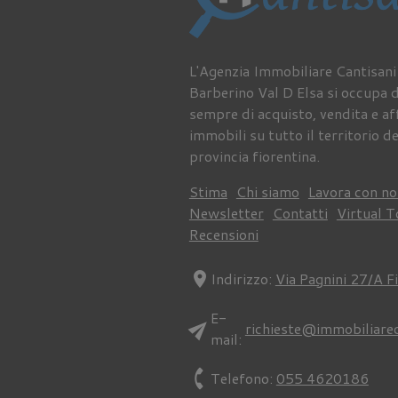
L'Agenzia Immobiliare Cantisani
Barberino Val D Elsa si occupa 
sempre di acquisto, vendita e aff
immobili su tutto il territorio de
provincia fiorentina.
Stima
Chi siamo
Lavora con no
Newsletter
Contatti
Virtual T
Recensioni
location_on
Indirizzo:
Via Pagnini 27/A F
E-
send
richieste@immobiliare
mail:
phone
Telefono:
055 4620186