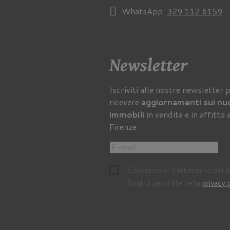
WhatsApp:
329 112 6159
Newsletter
Iscriviti alle nostre newsletter 
ricevere
aggiornamenti sui nu
immobili
in vendita e in affitto 
Firenze
Consenso al trattamento dei da
finalità descritte nella
privacy 