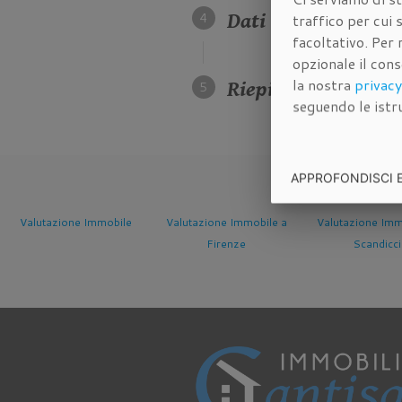
Dati della propriet
traffico per cui
facoltativo. Per 
opzionale il con
la nostra
privacy
Riepilogo dei dati 
seguendo le istru
APPROFONDISCI 
Valutazione Immobile a
Valutazione Immobile a
Valutazione Im
Firenze
Scandicci
Sesto Fiore