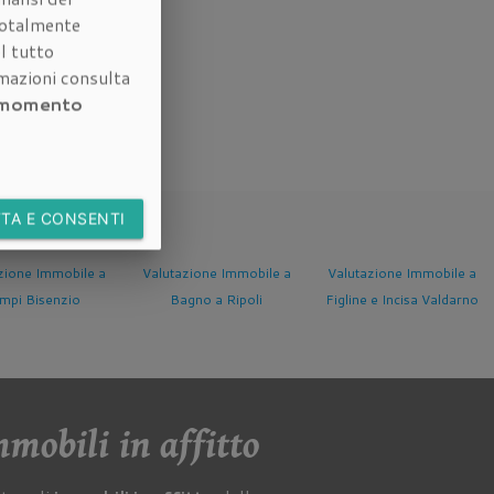
otalmente
l tutto
rmazioni consulta
i momento
TA E CONSENTI
azione Immobile a
Valutazione Immobile a
Valutazione Immobile a
agno a Ripoli
Figline e Incisa Valdarno
Fucecchio
mobili in affitto