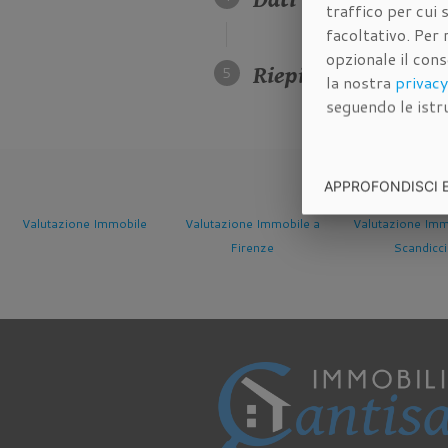
traffico per cui
facoltativo. Per 
opzionale il con
Riepilogo dei dati 
la nostra
privacy
seguendo le istru
APPROFONDISCI 
Valutazione Immobile a
Valutazione Immobile a
Valutazione Imm
Firenze
Scandicci
Sesto Fioren