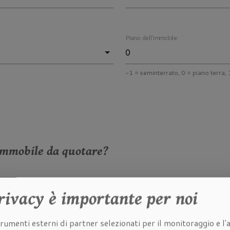
Piano dell'immobile:
-1 = seminterrato, 0 = piano terra, 1
immobile da quotare?
he dell'immobile da quotare:
rivacy
è importante per noi
rumenti esterni di partner selezionati per il monitoraggio e l'a
à dell'immobile da quotare: