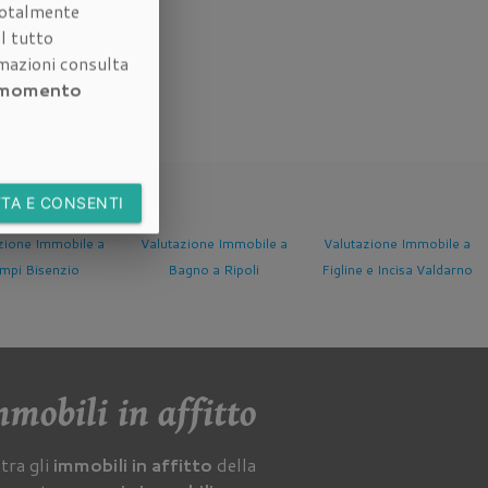
otalmente
l tutto
rmazioni consulta
i momento
TA E CONSENTI
zione Immobile a
Valutazione Immobile a
Valutazione Immobile a
gno a Ripoli
Figline e Incisa Valdarno
Fucecchio
mobili in affitto
tra gli
immobili in affitto
della