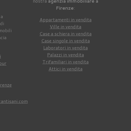
nostra
agenzia immobiliare a
Firenze
:
 a
Appartamenti in vendita
di
Ville in vendita
mobili
Case a schiera in vendita
ncia
Case singole in vendita
Laboratori in vendita
Palazzi in vendita
i
Trifamiliari in vendita
our
Attici in vendita
irenze
cantisani.com