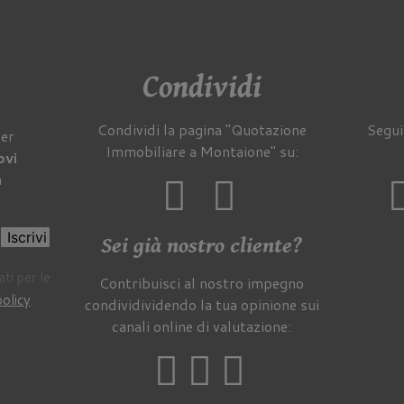
Condividi
Condividi la pagina "Quotazione
Segui
per
Immobiliare a Montaione" su:
ovi
a
Iscrivi
Sei già nostro cliente?
ti per le
Contribuisci al nostro impegno
policy
.
condividividendo la tua opinione sui
canali online di valutazione: