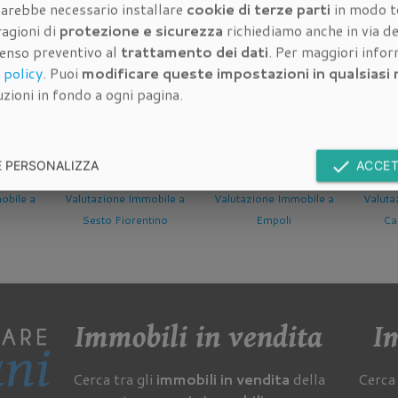
 sarebbe necessario installare
cookie di terze parti
in modo t
ragioni di
protezione e sicurezza
richiediamo anche in via de
senso preventivo al
trattamento dei dati
. Per maggiori info
dell'immobile da quotare:
 policy
. Puoi
modificare queste impostazioni in qualsias
zioni in fondo a ogni pagina.
done
E PERSONALIZZA
ACCET
obile a
Valutazione Immobile a
Valutazione Immobile a
Valuta
tino
Empoli
Campi Bisenzio
Ba
Immobili in vendita
Im
Cerca tra gli
immobili in vendita
della
Cerca 