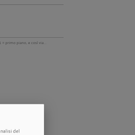
 = primo piano, e così via...
nalisi del