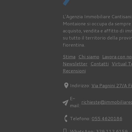
L'Agenzia Immobiliare Cantisani
Montaione si occupa da sempre 
acquisto, vendita e affitto di im
su tutto il territorio della provi
fiorentina.
Stima
Chi siamo
Lavora con no
Newsletter
Contatti
Virtual T
Recensioni
location_on
Indirizzo:
Via Pagnini 27/A F
E-
send
richieste@immobiliare
mail:
phone
Telefono:
055 4620186
WhatsApp:
329 112 6159