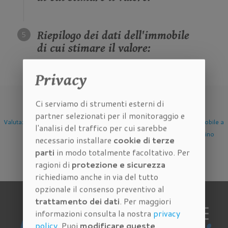
Riepilogo dei dati dell'immobile
di cui stimare il valore:
Privacy
Ci serviamo di strumenti esterni di
partner selezionati per il monitoraggio e
Valutazione Immobile a
Valutazione Immobile a
Valutazione Immobile a
l'analisi del traffico per cui sarebbe
Firenze
Scandicci
Sesto Fiorentino
necessario installare
cookie di terze
parti
in modo totalmente facoltativo. Per
ragioni di
protezione e sicurezza
richiediamo anche in via del tutto
opzionale il consenso preventivo al
trattamento dei dati
. Per maggiori
informazioni consulta la nostra
privacy
policy
. Puoi
modificare queste