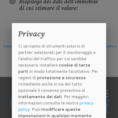
Riepilogo dei dati dell'immobile
di cui stimare il valore:
Privacy
Ci serviamo di strumenti esterni di
one Immobile
Valutazione Immobile a
Valutazione Immobile a
Valutazio
partner selezionati per il monitoraggio e
Firenze
Scandicci
Sesto 
l'analisi del traffico per cui sarebbe
necessario installare
cookie di terze
parti
in modo totalmente facoltativo. Per
ragioni di
protezione e sicurezza
richiediamo anche in via del tutto
opzionale il consenso preventivo al
trattamento dei dati
. Per maggiori
informazioni consulta la nostra
privacy
policy
. Puoi
modificare queste
impostazioni in qualsiasi momento