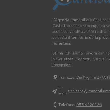
L'Agenzia Immobiliare Cantisani
Castelfiorentino si occupa da s
acquisto, vendita e affitto di im
su tutto il territorio della provi
fiorentina.
Stima
Chi siamo
Lavora con no
Newsletter
Contatti
Virtual T
Recensioni
location_on
Indirizzo:
Via Pagnini 27/A F
E-
send
richieste@immobiliare
mail:
phone
Telefono:
055 4620186