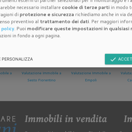
rumenti esterni di partner selezionati per il monitoraggio e l'a
à dell'immobile da quotare:
 sarebbe necessario installare
cookie di terze parti
in modo t
ragioni di
protezione e sicurezza
richiediamo anche in via de
senso preventivo al
trattamento dei dati
. Per maggiori info
 policy
. Puoi
modificare queste impostazioni in qualsias
dell'immobile da quotare:
zioni in fondo a ogni pagina.
done
E PERSONALIZZA
ACCET
 Immobile a
Valutazione Immobile a
Valutazione Immobile a
V
orentino
Empoli
Campi Bisenzio
Immobili in vendita
Im