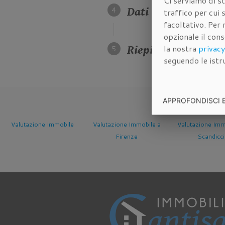
Ci serviamo di st
Dati della propriet
traffico per cui
facoltativo. Per 
opzionale il con
la nostra
privacy
Riepilogo dei dati 
seguendo le istru
APPROFONDISCI 
le
Valutazione Immobile a
Valutazione Immobile a
Valutazione
Firenze
Scandicci
Sesto Fi