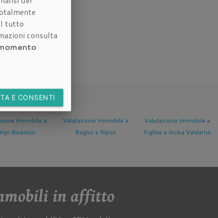
nalisi del
otalmente
l tutto
rmazioni consulta
i momento
TA E CONSENTI
alutazione Immobile a
Valutazione Immobile a
Valutazione Immobile
Bagno a Ripoli
Figline e Incisa Valdarno
Fucecchio
mobili in affitto