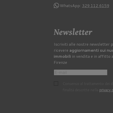
WhatsApp:
329 112 6159
Newsletter
Iscriviti alle nostre newsletter 
ricevere
aggiornamenti sui nu
immobili
in vendita e in affitto 
Firenze
Consenso al trattamento dei da
finalità descritte nella
privacy 