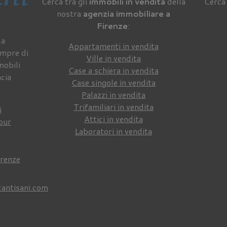
Cerca tra gli
immobili in vendita
della
Cerca 
nostra
agenzia immobiliare a
Firenze
:
 a
Appartamenti in vendita
empre di
Ville in vendita
mobili
Case a schiera in vendita
ncia
Case singole in vendita
Palazzi in vendita
Trifamiliari in vendita
i
Attici in vendita
our
Laboratori in vendita
irenze
cantisani.com