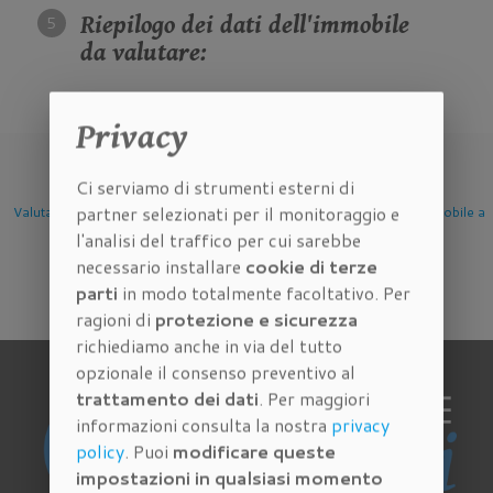
Riepilogo dei dati dell'immobile
da valutare:
Privacy
Ci serviamo di strumenti esterni di
partner selezionati per il monitoraggio e
one Immobile
Valutazione Immobile a
Valutazione Immobile a
Valutazio
l'analisi del traffico per cui sarebbe
Firenze
Scandicci
Sesto 
necessario installare
cookie di terze
parti
in modo totalmente facoltativo. Per
ragioni di
protezione e sicurezza
richiediamo anche in via del tutto
opzionale il consenso preventivo al
trattamento dei dati
. Per maggiori
informazioni consulta la nostra
privacy
policy
. Puoi
modificare queste
impostazioni in qualsiasi momento