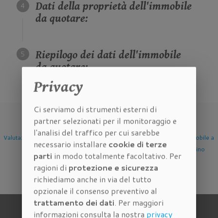
Dati della proprietà dell'immobile
da quotare:
Riepilogo dei dati dell'immobile
da quotare:
Privacy
Ci serviamo di strumenti esterni di
partner selezionati per il monitoraggio e
l'analisi del traffico per cui sarebbe
Valutazione Immobile a
Valutazione Immobile a
Valutazione Immobile a
necessario installare
cookie di terze
Firenze
Scandicci
Sesto Fiorentino
parti
in modo totalmente facoltativo. Per
ragioni di
protezione e sicurezza
richiediamo anche in via del tutto
opzionale il consenso preventivo al
trattamento dei dati
. Per maggiori
informazioni consulta la nostra
privacy