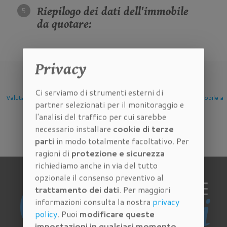
Riepilogo dei dati dell'immobile
da quotare:
Privacy
Ci serviamo di strumenti esterni di
mobile
Valutazione Immobile a
Valutazione Immobile a
Valutazione Imm
partner selezionati per il monitoraggio e
Firenze
Scandicci
Sesto Fioren
l'analisi del traffico per cui sarebbe
necessario installare
cookie di terze
parti
in modo totalmente facoltativo. Per
ragioni di
protezione e sicurezza
richiediamo anche in via del tutto
opzionale il consenso preventivo al
trattamento dei dati
. Per maggiori
informazioni consulta la nostra
privacy
policy
. Puoi
modificare queste
impostazioni in qualsiasi momento