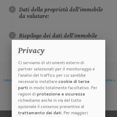
Dati della proprietà dell'immobile
da valutare:
Riepilogo dei dati dell'immobile
da valutare:
Privacy
Ci serviamo di strumenti esterni di
partner selezionati per il monitoraggio e
l'analisi del traffico per cui sarebbe
Valutazione Immobile a
Valutazione Immobile a
Valutazione Immobile a
necessario installare
cookie di terze
Firenze
Scandicci
Sesto Fiorentino
parti
in modo totalmente facoltativo. Per
ragioni di
protezione e sicurezza
richiediamo anche in via del tutto
opzionale il consenso preventivo al
trattamento dei dati
. Per maggiori