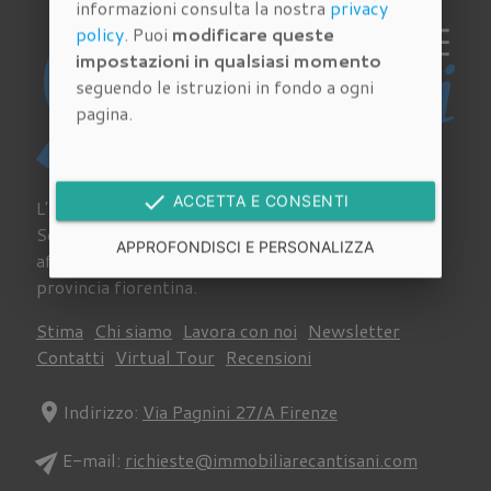
informazioni consulta la nostra
privacy
policy
. Puoi
modificare queste
impostazioni in qualsiasi momento
seguendo le istruzioni in fondo a ogni
pagina.
done
ACCETTA E CONSENTI
L'Agenzia Immobiliare Cantisani a Palazzuolo Sul
Senio si occupa da sempre di acquisto, vendita e
APPROFONDISCI E PERSONALIZZA
affitto di immobili su tutto il territorio della
provincia fiorentina.
Stima
Chi siamo
Lavora con noi
Newsletter
Contatti
Virtual Tour
Recensioni
location_on
Indirizzo:
Via Pagnini 27/A Firenze
send
E-mail:
richieste@immobiliarecantisani.com