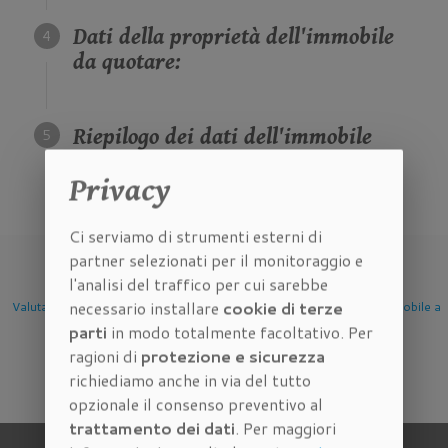
Dati della proprietà dell'immobile
da quotare:
Riepilogo dei dati dell'immobile
da quotare:
Privacy
Ci serviamo di strumenti esterni di
partner selezionati per il monitoraggio e
l'analisi del traffico per cui sarebbe
necessario installare
cookie di terze
mobile
Valutazione Immobile a
Valutazione Immobile a
Valutazione Imm
parti
in modo totalmente facoltativo. Per
Firenze
Scandicci
Sesto Fioren
ragioni di
protezione e sicurezza
richiediamo anche in via del tutto
opzionale il consenso preventivo al
trattamento dei dati
. Per maggiori