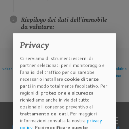
Riepilogo dei dati dell'immobile
da valutare:
Privacy
Ci serviamo di strumenti esterni di
partner selezionati per il monitoraggio e
Valutazione Immobile a
Valutazione Immobile a
Valutazione Immobile a
l'analisi del traffico per cui sarebbe
Firenze
Scandicci
Sesto Fiorentino
necessario installare
cookie di terze
parti
in modo totalmente facoltativo. Per
ragioni di
protezione e sicurezza
richiediamo anche in via del tutto
opzionale il consenso preventivo al
trattamento dei dati
. Per maggiori
informazioni consulta la nostra
privacy
policy
. Puoi
modificare queste