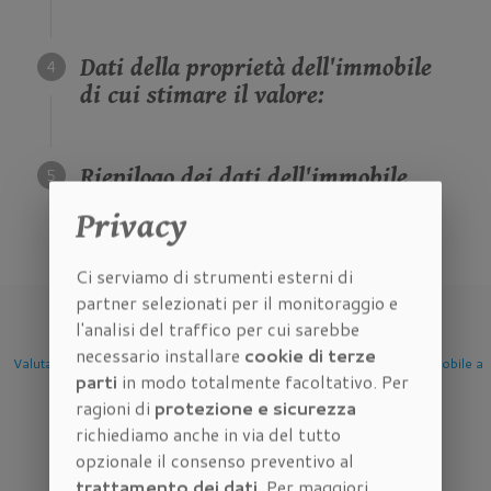
Dati della proprietà dell'immobile
di cui stimare il valore:
Riepilogo dei dati dell'immobile
di cui stimare il valore:
Privacy
Ci serviamo di strumenti esterni di
partner selezionati per il monitoraggio e
l'analisi del traffico per cui sarebbe
necessario installare
cookie di terze
Valutazione Immobile a
Valutazione Immobile a
Valutazione Immobile 
parti
in modo totalmente facoltativo. Per
Firenze
Scandicci
Sesto Fiorentino
ragioni di
protezione e sicurezza
richiediamo anche in via del tutto
opzionale il consenso preventivo al
trattamento dei dati
. Per maggiori