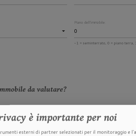
Piano dell'immobile:
-1 = seminterrato, 0 = piano terra, 1
immobile da valutare?
he dell'immobile da valutare:
rivacy
è importante per noi
rumenti esterni di partner selezionati per il monitoraggio e l'a
à dell'immobile da valutare: