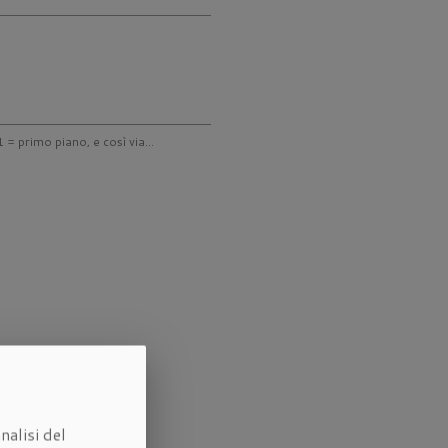
 = primo piano, e così via...
nalisi del