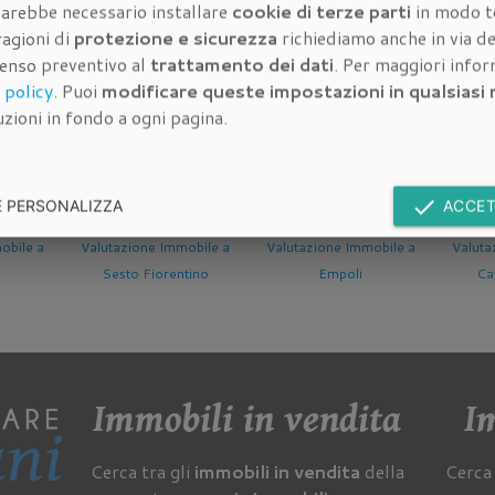
 sarebbe necessario installare
cookie di terze parti
in modo t
ragioni di
protezione e sicurezza
richiediamo anche in via de
senso preventivo al
trattamento dei dati
. Per maggiori info
dell'immobile da valutare:
 policy
. Puoi
modificare queste impostazioni in qualsias
zioni in fondo a ogni pagina.
done
E PERSONALIZZA
ACCET
obile a
Valutazione Immobile a
Valutazione Immobile a
Valuta
tino
Empoli
Campi Bisenzio
Ba
Immobili in vendita
Im
Cerca tra gli
immobili in vendita
della
Cerca 