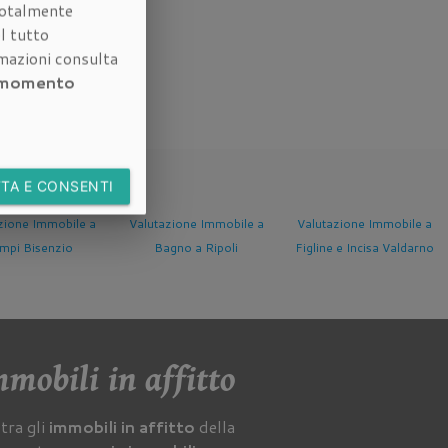
otalmente
l tutto
rmazioni consulta
i momento
TA E CONSENTI
zione Immobile a
Valutazione Immobile a
Valutazione Immobile a
gno a Ripoli
Figline e Incisa Valdarno
Fucecchio
mobili in affitto
tra gli
immobili in affitto
della