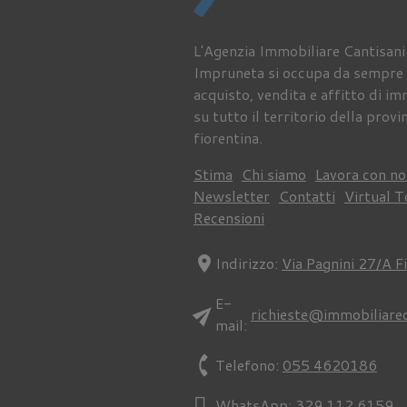
L'Agenzia Immobiliare Cantisani
Impruneta si occupa da sempre 
acquisto, vendita e affitto di im
su tutto il territorio della provi
fiorentina.
Stima
Chi siamo
Lavora con no
Newsletter
Contatti
Virtual T
Recensioni
location_on
Indirizzo:
Via Pagnini 27/A F
E-
send
richieste@immobiliare
mail:
phone
Telefono:
055 4620186
WhatsApp:
329 112 6159