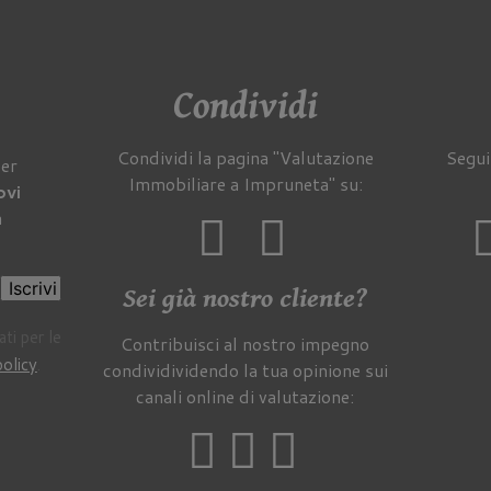
Condividi
Condividi la pagina "Valutazione
Segui
per
Immobiliare a Impruneta" su:
ovi
a
Iscrivi
Sei già nostro cliente?
ti per le
Contribuisci al nostro impegno
policy
.
condividividendo la tua opinione sui
canali online di valutazione: