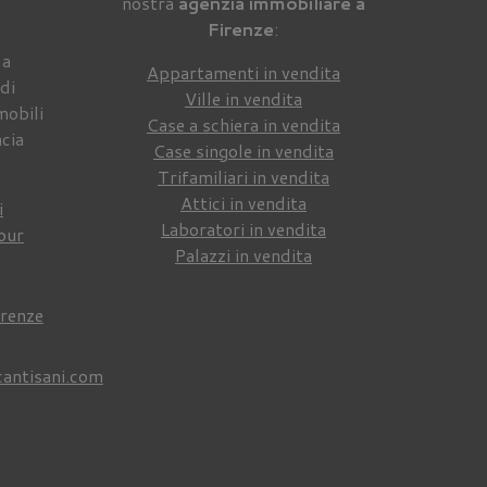
nostra
agenzia immobiliare a
Firenze
:
 a
Appartamenti in vendita
di
Ville in vendita
mobili
Case a schiera in vendita
ncia
Case singole in vendita
Trifamiliari in vendita
Attici in vendita
i
Laboratori in vendita
our
Palazzi in vendita
irenze
cantisani.com