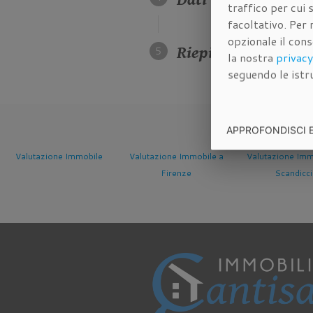
traffico per cui
facoltativo. Per 
opzionale il con
Riepilogo dei dati 
la nostra
privacy
seguendo le istru
APPROFONDISCI 
Valutazione Immobile a
Valutazione Immobile a
Valutazione Imm
Firenze
Scandicci
Sesto Fioren