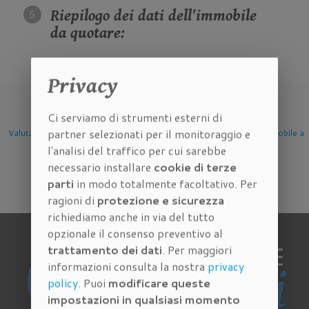
Riepilogo dei dati dell'immobile
da quotare:
Privacy
Ci serviamo di strumenti esterni di
partner selezionati per il monitoraggio e
one Immobile
Valutazione Immobile a
Valutazione Immobile a
Valutazio
l'analisi del traffico per cui sarebbe
Firenze
Scandicci
Sesto 
necessario installare
cookie di terze
parti
in modo totalmente facoltativo. Per
ragioni di
protezione e sicurezza
richiediamo anche in via del tutto
opzionale il consenso preventivo al
trattamento dei dati
. Per maggiori
informazioni consulta la nostra
privacy
policy
. Puoi
modificare queste
impostazioni in qualsiasi momento