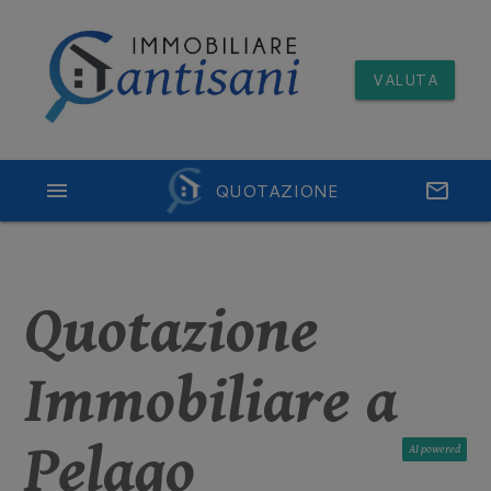
VALUTA
menu
QUOTAZIONE
email
Quotazione
Immobiliare a
Pelago
AI