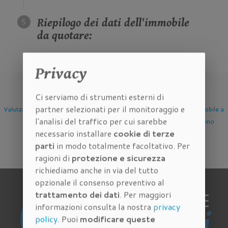
Riepilogo dei dati dell'immobile
da quotare:
Privacy
Ci serviamo di strumenti esterni di
partner selezionati per il monitoraggio e
Valutazione Immobile a
Valutazione Immobile a
Valutazione Immobile a
l'analisi del traffico per cui sarebbe
Firenze
Scandicci
Sesto Fiorentino
necessario installare
cookie di terze
parti
in modo totalmente facoltativo. Per
ragioni di
protezione e sicurezza
richiediamo anche in via del tutto
opzionale il consenso preventivo al
trattamento dei dati
. Per maggiori
informazioni consulta la nostra
privacy
policy
. Puoi
modificare queste