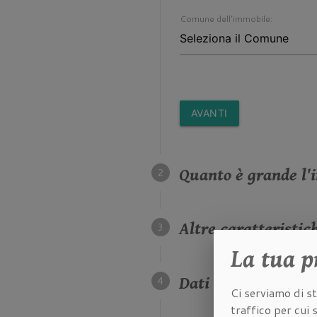
Comune dell'immobile:
AVANTI
Quanto è grande l'
Altre caratteristic
La tua
p
Dati della propriet
Ci serviamo di st
traffico per cui