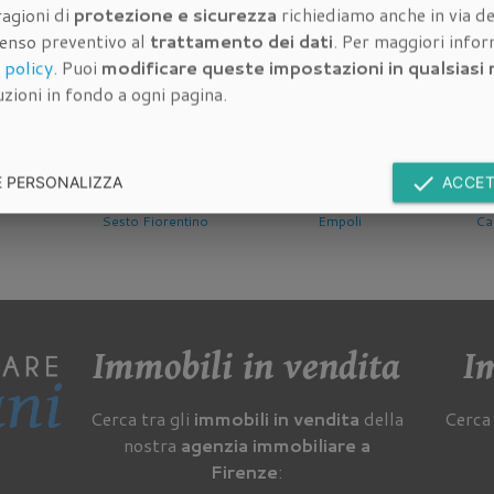
ragioni di
protezione e sicurezza
richiediamo anche in via de
dell'immobile da quotare:
senso preventivo al
trattamento dei dati
. Per maggiori info
 policy
. Puoi
modificare queste impostazioni in qualsias
zioni in fondo a ogni pagina.
done
E PERSONALIZZA
ACCET
ne Immobile a
Valutazione Immobile a
Valutazione Immobile a
Fiorentino
Empoli
Campi Bisenzio
Immobili in vendita
Im
Cerca tra gli
immobili in vendita
della
Cerca 
nostra
agenzia immobiliare a
Firenze
: