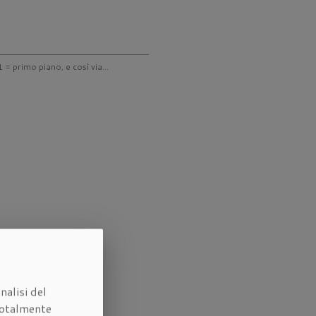
 = primo piano, e così via...
nalisi del
otalmente