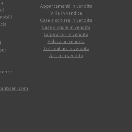
 a
Appartamenti in vendita
di
Ville in vendita
mobili
Case a schiera in vendita
ncia
Case singole in vendita
Laboratori in vendita
Palazzi in vendita
i
Trifamiliari in vendita
our
Attici in vendita
irenze
cantisani.com