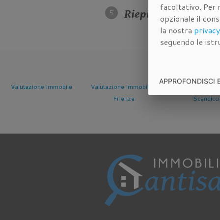
facoltativo. Per 
Riepilogo dei dati 
opzionale il con
la nostra
privacy
seguendo le istru
APPROFONDISCI 
ile
Valutazione Immobile a
Valutazione Immobile a
Valutazio
Firenze
Scandicci
Sesto 