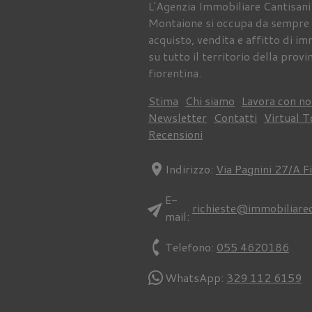
L'Agenzia Immobiliare Cantisani
Montaione si occupa da sempre 
acquisto, vendita e affitto di im
su tutto il territorio della provi
fiorentina.
Stima
Chi siamo
Lavora con no
Newsletter
Contatti
Virtual T
Recensioni
location_on
Indirizzo:
Via Pagnini 27/A F
E-
send
richieste@immobiliare
mail:
phone
Telefono:
055 4620186
WhatsApp:
329 112 6159