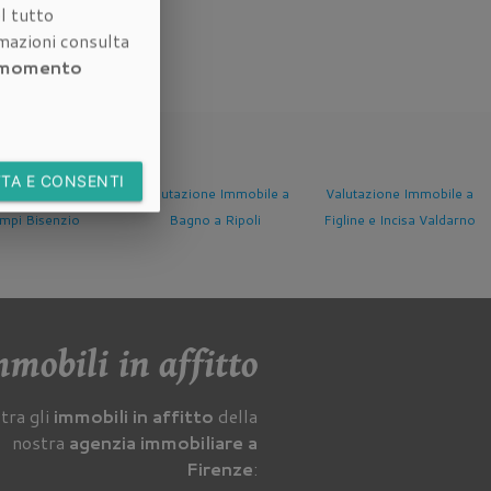
l tutto
rmazioni consulta
i momento
TA E CONSENTI
Valutazione Immobile a
Valutazione Immobile a
Valutazione Immobi
Bagno a Ripoli
Figline e Incisa Valdarno
Fucecchio
mobili in affitto
tra gli
immobili in affitto
della
nostra
agenzia immobiliare a
Firenze
: