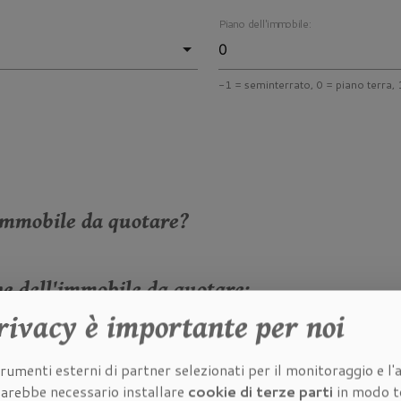
Piano dell'immobile:
-1 = seminterrato, 0 = piano terra, 1
immobile da quotare?
he dell'immobile da quotare:
rivacy
è importante per noi
à dell'immobile da quotare:
rumenti esterni di partner selezionati per il monitoraggio e l'a
 sarebbe necessario installare
cookie di terze parti
in modo t