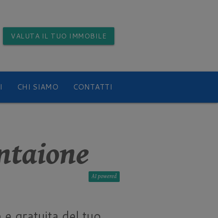
VALUTA
IL TUO IMMOBILE
I
CHI SIAMO
CONTATTI
ntaione
AI
 e gratuita del tuo