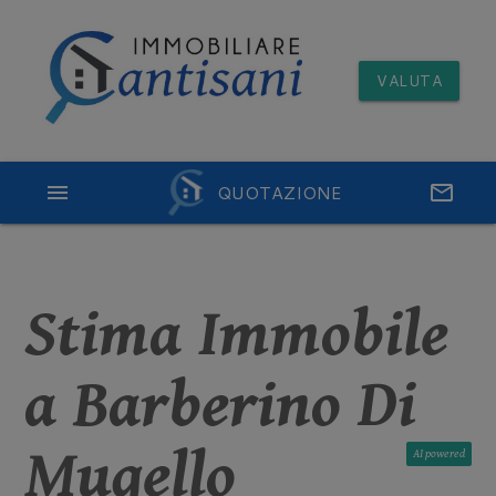
VALUTA
menu
QUOTAZIONE
email
Stima Immobile
a Barberino Di
Mugello
AI