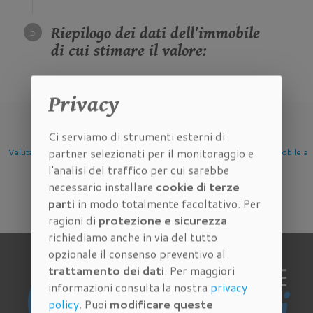
Riepilogo dei dati dell'immobile
di cui stimare il valore:
Privacy
Ci serviamo di strumenti esterni di
partner selezionati per il monitoraggio e
one Immobile
Valutazione Immobile a
Valutazione Immobile a
Valutazio
l'analisi del traffico per cui sarebbe
Firenze
Scandicci
Sesto 
necessario installare
cookie di terze
parti
in modo totalmente facoltativo. Per
ragioni di
protezione e sicurezza
richiediamo anche in via del tutto
opzionale il consenso preventivo al
trattamento dei dati
. Per maggiori
informazioni consulta la nostra
privacy
policy
. Puoi
modificare queste