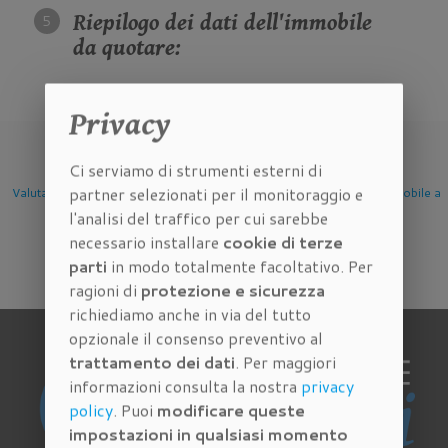
Riepilogo dei dati dell'immobile
da quotare:
Privacy
Ci serviamo di strumenti esterni di
partner selezionati per il monitoraggio e
e
Valutazione Immobile a
Valutazione Immobile a
Valutazione Immobile
l'analisi del traffico per cui sarebbe
Firenze
Scandicci
Sesto Fiorentino
necessario installare
cookie di terze
parti
in modo totalmente facoltativo. Per
ragioni di
protezione e sicurezza
richiediamo anche in via del tutto
opzionale il consenso preventivo al
trattamento dei dati
. Per maggiori
informazioni consulta la nostra
privacy
policy
. Puoi
modificare queste
impostazioni in qualsiasi momento