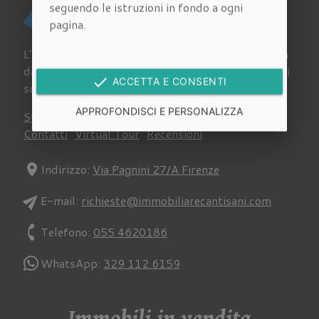
seguendo le istruzioni in fondo a ogni
pagina.
L'Agenzia Immobiliare Cantisani a Empoli si occupa
da sempre di acquisto, vendita e affitto di immobili
done
ACCETTA E CONSENTI
su tutto il territorio della provincia fiorentina.
APPROFONDISCI E PERSONALIZZA
Stima
Chi siamo
Lavora con noi
Newsletter
Contatti
Virtual Tour
Recensioni
location_on
Indirizzo:
Via Pagnini 27/A Firenze
send
E-mail:
richieste@immobiliarecantisani.com
phone
Telefono:
055 4620186
WhatsApp:
329 112 6159
Immobili in vendita