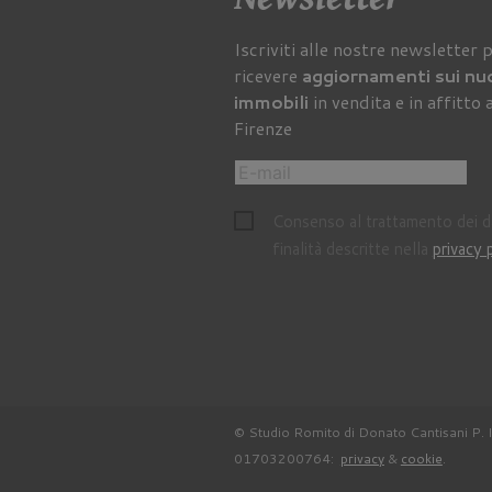
Iscriviti alle nostre newsletter 
ricevere
aggiornamenti sui nu
immobili
in vendita e in affitto 
Firenze
Consenso al trattamento dei da
finalità descritte nella
privacy 
© Studio Romito di Donato Cantisani P. 
01703200764:
privacy
&
cookie
.