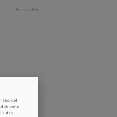
 = primo piano, e così via...
nalisi del
otalmente
l tutto