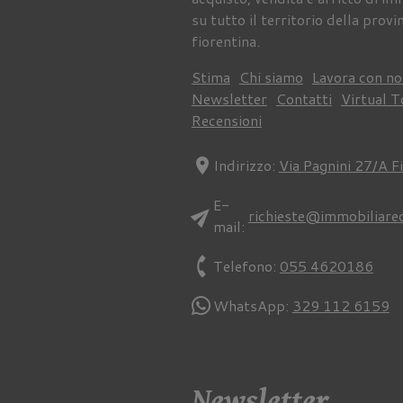
su tutto il territorio della provi
fiorentina.
Stima
Chi siamo
Lavora con no
Newsletter
Contatti
Virtual T
Recensioni
location_on
Indirizzo:
Via Pagnini 27/A F
E-
send
richieste@immobiliare
mail:
phone
Telefono:
055 4620186
WhatsApp:
329 112 6159
Newsletter