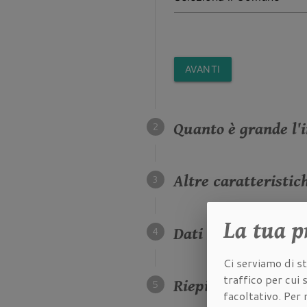
AVANTI
Quanto è grande l'
Altre caratteristic
La tua
p
Dati della propriet
Ci serviamo di st
traffico per cui
Riepilogo dei dati 
facoltativo. Per 