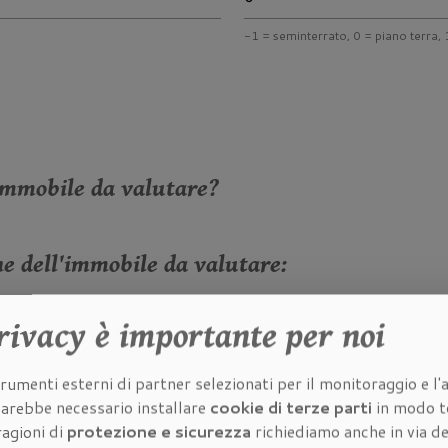
-1 = seminterrato, 0 = piano terra, 1
immobile da valutare?
he dell'immobile da valutare:
rivacy
è importante per noi
à dell'immobile da valutare:
rumenti esterni di partner selezionati per il monitoraggio e l'a
 sarebbe necessario installare
cookie di terze parti
in modo t
dell'immobile da valutare:
ragioni di
protezione e sicurezza
richiediamo anche in via de