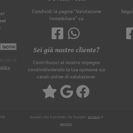
Condividi la pagina "Valutazione
Segui
per
Immobiliare" su:
ovi
a
Iscrivi
Sei già nostro cliente?
ti per le
Contribuisci al nostro impegno
policy
.
condividividendo la tua opinione sui
canali online di valutazione:
IVA
Questo sito è protetto da Google:
privacy
&
termini
.