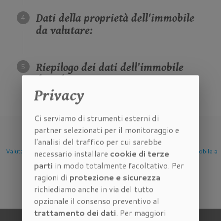
Dati della proprietà dell'immobile
da valutare:
Riepilogo dei dati dell'immobile
da valutare:
Privacy
Ci serviamo di strumenti esterni di
partner selezionati per il monitoraggio e
l'analisi del traffico per cui sarebbe
mobile
Valutazione Immobile a
Valutazione Immobile a
Valutazione Imm
necessario installare
cookie di terze
Firenze
Scandicci
Sesto Fioren
parti
in modo totalmente facoltativo. Per
ragioni di
protezione e sicurezza
richiediamo anche in via del tutto
opzionale il consenso preventivo al
trattamento dei dati
. Per maggiori