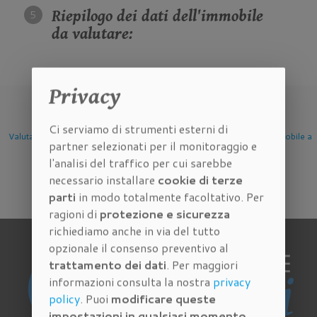
Riepilogo dei dati dell'immobile
da valutare:
Privacy
Ci serviamo di strumenti esterni di
Valutazione Immobile a
Valutazione Immobile a
Valutazione Immobile 
partner selezionati per il monitoraggio e
Firenze
Scandicci
Sesto Fiorentino
l'analisi del traffico per cui sarebbe
necessario installare
cookie di terze
parti
in modo totalmente facoltativo. Per
ragioni di
protezione e sicurezza
richiediamo anche in via del tutto
opzionale il consenso preventivo al
trattamento dei dati
. Per maggiori
informazioni consulta la nostra
privacy
policy
. Puoi
modificare queste
impostazioni in qualsiasi momento