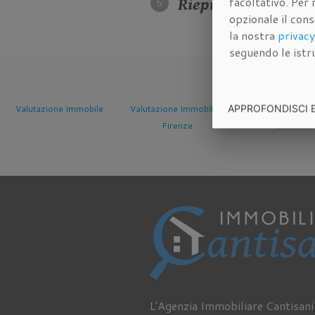
facoltativo. Per 
Riepilogo dei dati d
opzionale il con
la nostra
privacy
seguendo le istru
APPROFONDISCI 
Valutazione Immobile a
Valutazione Immobile a
Valutazione I
Firenze
Scandicci
Sesto Fior
L'Agenzia Immobiliare Cantisani