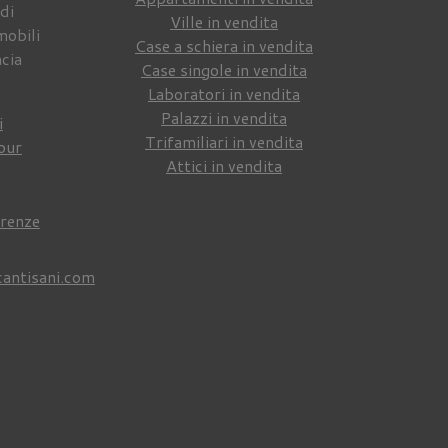
di
Ville in vendita
mobili
Case a schiera in vendita
ncia
Case singole in vendita
Laboratori in vendita
Palazzi in vendita
i
Trifamiliari in vendita
our
Attici in vendita
irenze
cantisani.com