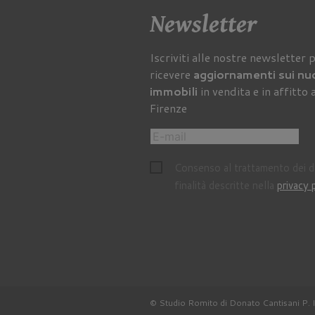
Newsletter
Iscriviti alle nostre newsletter 
ricevere
aggiornamenti sui nu
immobili
in vendita e in affitto 
Firenze
Consenso al trattamento dei da
finalità descritte nella
privacy 
© Studio Romito di Donato Cantisani P. 