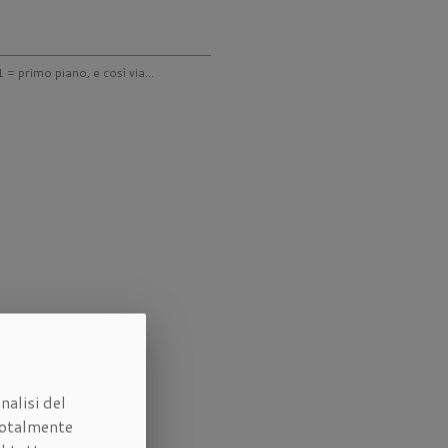
 = primo piano, e così via...
nalisi del
otalmente