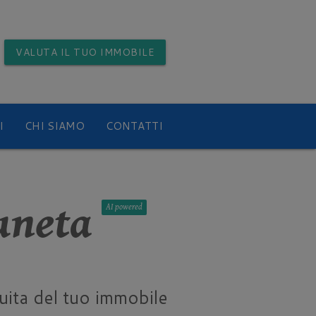
VALUTA
IL TUO IMMOBILE
I
CHI SIAMO
CONTATTI
uneta
AI
uita del tuo immobile