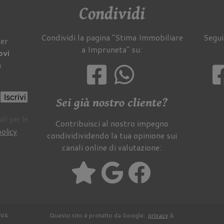
Condividi
Condividi la pagina "Stima Immobiliare
Segui
per
a Impruneta" su:
ovi
a
Iscrivi
Sei già nostro cliente?
ti per le
Contribuisci al nostro impegno
policy
.
condividividendo la tua opinione sui
canali online di valutazione:
IVA
Questo sito è protetto da Google:
privacy
&