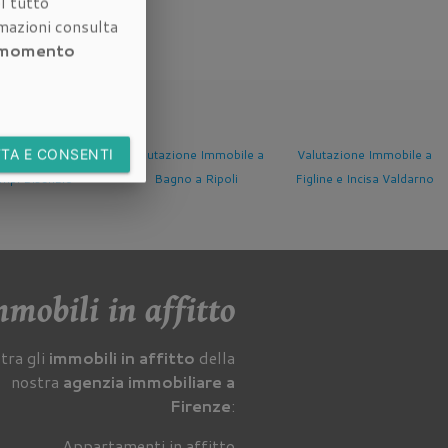
l tutto
rmazioni consulta
i momento
TA E CONSENTI
tazione Immobile a
Valutazione Immobile a
Valutazione Immobile a
Bagno a Ripoli
Figline e Incisa Valdarno
Fucecchio
mobili in affitto
tra gli
immobili in affitto
della
nostra
agenzia immobiliare a
Firenze
:
Appartamenti in affitto