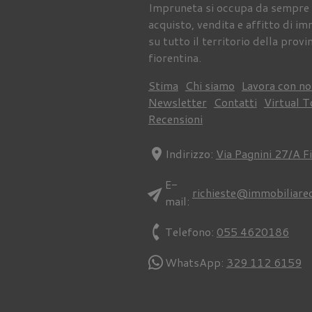
Impruneta si occupa da sempre 
acquisto, vendita e affitto di im
su tutto il territorio della provi
fiorentina.
Stima
Chi siamo
Lavora con no
Newsletter
Contatti
Virtual T
Recensioni
location_on
Indirizzo:
Via Pagnini 27/A F
E-
send
richieste@immobiliare
mail:
phone
Telefono:
055 4620186
WhatsApp:
329 112 6159