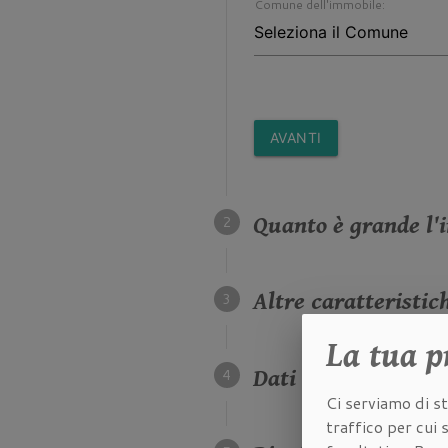
Comune dell'immobile:
AVANTI
Quanto è grande l'i
Altre caratteristich
La tua
p
Dati della proprietà
Ci serviamo di st
traffico per cui