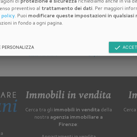
ragioni di
protezione e sicurezza
richiediamo anche in via de
ell'immobile di cui stimare il valore:
senso preventivo al
trattamento dei dati
. Per maggiori info
 policy
. Puoi
modificare queste impostazioni in qualsias
zioni in fondo a ogni pagina.
done
E PERSONALIZZA
ACCET
mmobile a
Valutazione Immobile a
Valutazione Immobile a
Valu
entino
Empoli
Campi Bisenzio
Immobili in vendita
Im
Cerca tra gli
immobili in vendita
della
Cerca 
nostra
agenzia immobiliare a
Firenze
:
 a
Appartamenti in vendita