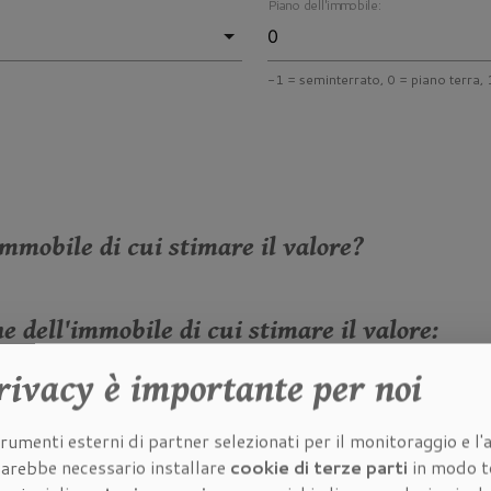
Piano dell'immobile:
-1 = seminterrato, 0 = piano terra, 1
mmobile di cui stimare il valore?
e dell'immobile di cui stimare il valore:
rivacy
è importante per noi
 dell'immobile di cui stimare il valore:
rumenti esterni di partner selezionati per il monitoraggio e l'a
 sarebbe necessario installare
cookie di terze parti
in modo t