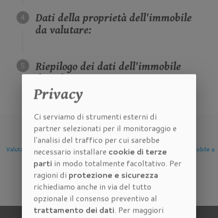
Dati della proprietà dell'immobile
da valutare:
Riepilogo dei dati dell'immobile
da valutare:
Privacy
Ci serviamo di strumenti esterni di
partner selezionati per il monitoraggio e
l'analisi del traffico per cui sarebbe
mobile
Valutazione Immobile a
Valutazione Immobile a
Valutazione Imm
necessario installare
cookie di terze
Firenze
Scandicci
Sesto Fioren
parti
in modo totalmente facoltativo. Per
ragioni di
protezione e sicurezza
richiediamo anche in via del tutto
opzionale il consenso preventivo al
trattamento dei dati
. Per maggiori