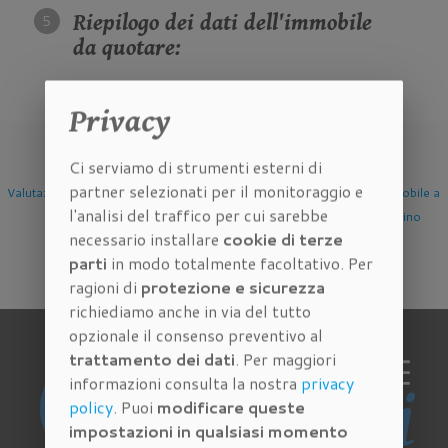
Riepilogo dei dati dell'immobile
da quotare:
Privacy
Ci serviamo di strumenti esterni di
partner selezionati per il monitoraggio e
Valutazione Immobile a
Valutazione Immobile a
Valutazione Immobile a
l'analisi del traffico per cui sarebbe
Firenze
Scandicci
Sesto Fiorentino
necessario installare
cookie di terze
parti
in modo totalmente facoltativo. Per
ragioni di
protezione e sicurezza
richiediamo anche in via del tutto
opzionale il consenso preventivo al
trattamento dei dati
. Per maggiori
informazioni consulta la nostra
privacy
policy
. Puoi
modificare queste
impostazioni in qualsiasi momento