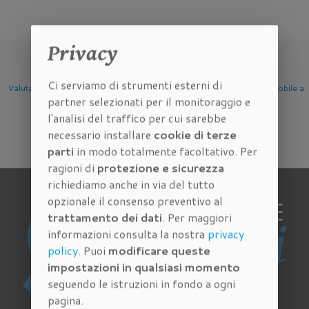
Privacy
Ci serviamo di strumenti esterni di
azione Immobile
Valutazione Immobile a
Valutazione Immobile a
Valuta
partner selezionati per il monitoraggio e
Firenze
Scandicci
Se
l'analisi del traffico per cui sarebbe
necessario installare
cookie di terze
parti
in modo totalmente facoltativo. Per
ragioni di
protezione e sicurezza
richiediamo anche in via del tutto
opzionale il consenso preventivo al
trattamento dei dati
. Per maggiori
informazioni consulta la nostra
privacy
policy
. Puoi
modificare queste
impostazioni in qualsiasi momento
seguendo le istruzioni in fondo a ogni
pagina.