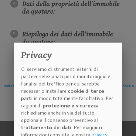
Dati della proprietà dell'immobile
da quotare:
Riepilogo dei dati dell'immobile
da quotare:
Privacy
Ci serviamo di strumenti esterni di
partner selezionati per il monitoraggio e
l'analisi del traffico per cui sarebbe
azione Immobile
Valutazione Immobile a
Valutazione Immobile a
Valuta
necessario installare
cookie di terze
Firenze
Scandicci
Se
parti
in modo totalmente facoltativo. Per
ragioni di
protezione e sicurezza
richiediamo anche in via del tutto
opzionale il consenso preventivo al
trattamento dei dati
. Per maggiori
informazioni consulta la nostra
privacy