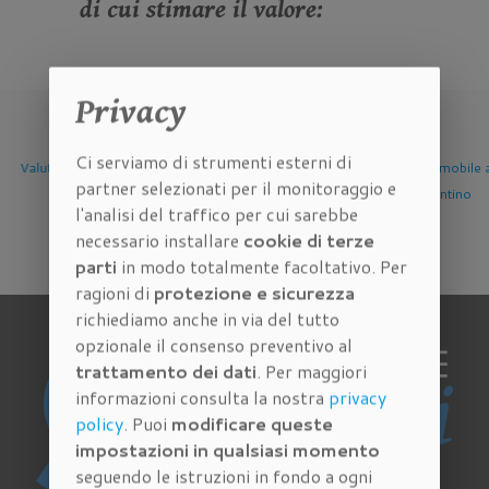
di cui stimare il valore:
Privacy
Ci serviamo di strumenti esterni di
Valutazione Immobile a
Valutazione Immobile a
Valutazione Immobile a
partner selezionati per il monitoraggio e
Firenze
Scandicci
Sesto Fiorentino
l'analisi del traffico per cui sarebbe
necessario installare
cookie di terze
parti
in modo totalmente facoltativo. Per
ragioni di
protezione e sicurezza
richiediamo anche in via del tutto
opzionale il consenso preventivo al
trattamento dei dati
. Per maggiori
informazioni consulta la nostra
privacy
policy
. Puoi
modificare queste
impostazioni in qualsiasi momento
seguendo le istruzioni in fondo a ogni