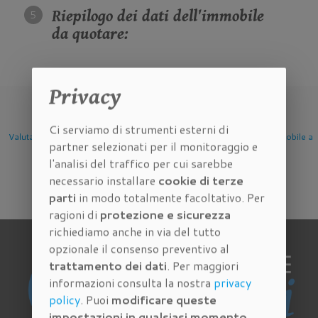
Riepilogo dei dati dell'immobile
da quotare:
Privacy
Ci serviamo di strumenti esterni di
one Immobile
Valutazione Immobile a
Valutazione Immobile a
Valutazio
partner selezionati per il monitoraggio e
Firenze
Scandicci
Sesto 
l'analisi del traffico per cui sarebbe
necessario installare
cookie di terze
parti
in modo totalmente facoltativo. Per
ragioni di
protezione e sicurezza
richiediamo anche in via del tutto
opzionale il consenso preventivo al
trattamento dei dati
. Per maggiori
informazioni consulta la nostra
privacy
policy
. Puoi
modificare queste
impostazioni in qualsiasi momento