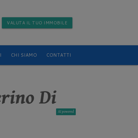
VALUTA
IL TUO IMMOBILE
I
CHI SIAMO
CONTATTI
rino Di
AI