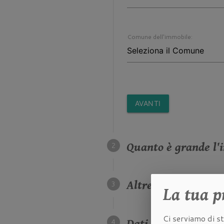
Comune dell'immobile:
AVANTI
Quanto è grande l'i
Altre caratteristich
La tua
p
Ci serviamo di st
Dati della proprietà