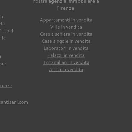
nostra
agenzia immobiliare a
Firenze
:
 a
Appartamenti in vendita
 da
Ville in vendita
itto di
Case a schiera in vendita
lla
Case singole in vendita
Laboratori in vendita
Palazzi in vendita
i
Trifamiliari in vendita
our
Attici in vendita
irenze
cantisani.com