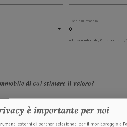
Piano dell'immobile:
-1 = seminterrato, 0 = piano terra, 1
mmobile di cui stimare il valore?
e dell'immobile di cui stimare il valore:
rivacy
è importante per noi
rumenti esterni di partner selezionati per il monitoraggio e l'a
 dell'immobile di cui stimare il valore: