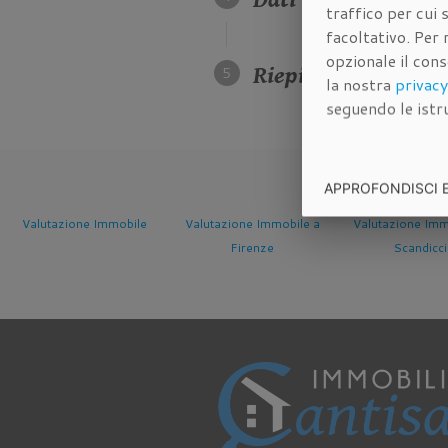
traffico per cui
facoltativo. Per 
opzionale il con
Riepilogo dei dati d
la nostra
privacy
seguendo le istru
APPROFONDISCI 
mobile
Valutazione Immobile a
Valutazione Immobile a
Valuta
Firenze
Scandicci
Ses