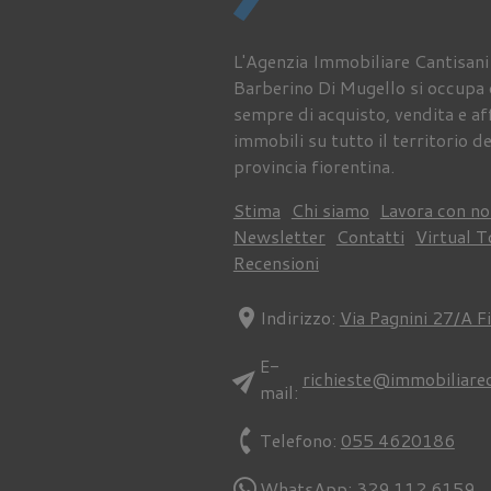
L'Agenzia Immobiliare Cantisani
Barberino Di Mugello si occupa
sempre di acquisto, vendita e aff
immobili su tutto il territorio de
provincia fiorentina.
Stima
Chi siamo
Lavora con no
Newsletter
Contatti
Virtual T
Recensioni
location_on
Indirizzo:
Via Pagnini 27/A F
E-
send
richieste@immobiliare
mail:
phone
Telefono:
055 4620186
WhatsApp:
329 112 6159