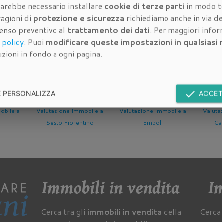
 sarebbe necessario installare
cookie di terze parti
in modo t
ragioni di
protezione e sicurezza
richiediamo anche in via de
senso preventivo al
trattamento dei dati
. Per maggiori info
ell'immobile di cui stimare il valore:
 policy
. Puoi
modificare queste impostazioni in qualsias
zioni in fondo a ogni pagina.
done
E PERSONALIZZA
ACCET
zione Immobile a
Valutazione Immobile a
Valutazione Immobile a
to Fiorentino
Empoli
Campi Bisenzio
Immobili in vendita
Im
Cerca tra gli
immobili in vendita
della
Cerca 