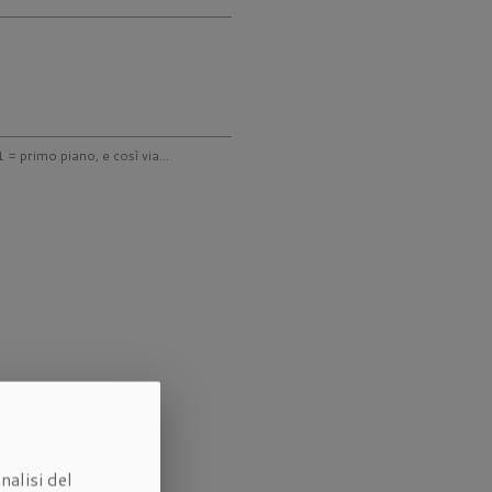
 = primo piano, e così via...
nalisi del