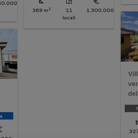
square_foot
space_dashboard
euro_symbol
50.000
2
369 m
11
1.300.000
locali
Vil
ven
de
a
squar
symbol
32