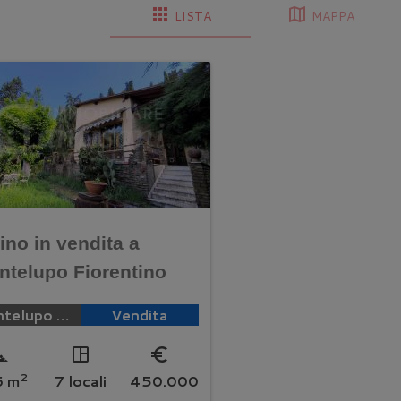
apps
map
LISTA
MAPPA
lino in vendita a
ntelupo Fiorentino
Montelupo Fiorentino
Vendita
e_foot
space_dashboard
euro_symbol
2
6 m
7 locali
450.000