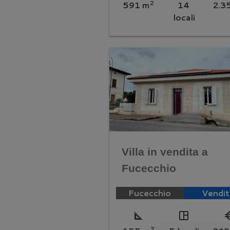
2
591 m
14
2.3
locali
Villa in vendita a
Fucecchio
Fucecchio
Vendit
square_foot
space_dashboard
euro_
2