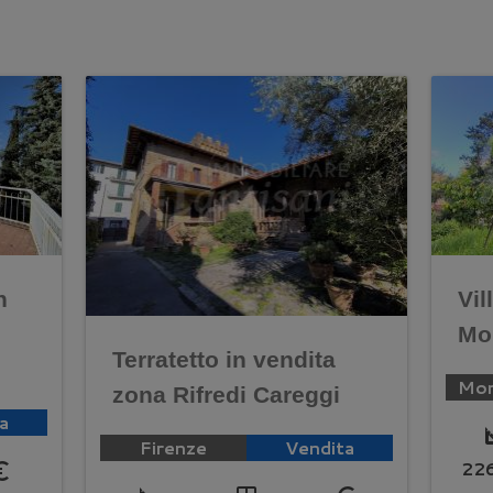
n
Vil
Mo
Terratetto in vendita
zona Rifredi Careggi
a
squar
Firenze
Vendita
22
symbol