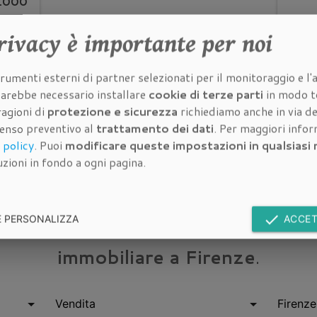
.000
rivacy
è importante per noi
rumenti esterni di partner selezionati per il monitoraggio e l'a
 sarebbe necessario installare
cookie di terze parti
in modo t
ragioni di
protezione e sicurezza
richiediamo anche in via de
senso preventivo al
trattamento dei dati
. Per maggiori info
 policy
. Puoi
modificare queste impostazioni in qualsias
zioni in fondo a ogni pagina.
Cerca immobili
done
E PERSONALIZZA
ACCET
mmobili in vendita e in affitto
della 
immobiliare a Firenze
.