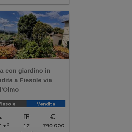
la con giardino in
dita a Fiesole via
ll'Olmo
Fiesole
Vendita
e_foot
space_dashboard
euro_symbol
2
7 m
12
790.000