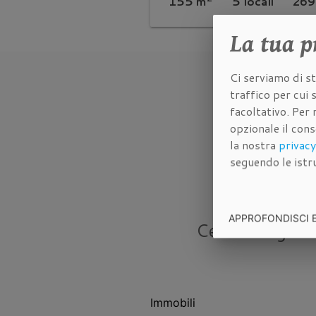
155 m
5 locali
269
La tua
p
Ci serviamo di st
traffico per cui
facoltativo. Per 
opzionale il con
la nostra
privacy
seguendo le istru
APPROFONDISCI 
Cerca tra gli
i