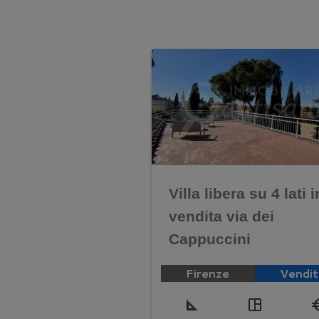
Villa libera su 4 lati i
vendita via dei
Cappuccini
Firenze
Vendit
square_foot
space_dashboard
euro_