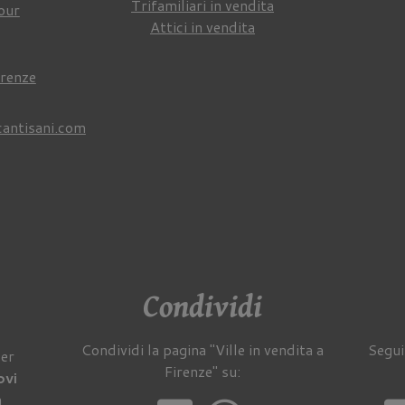
Trifamiliari in vendita
our
Attici in vendita
irenze
cantisani.com
Condividi
Condividi la pagina "Ville in vendita a
Segui
per
Firenze" su:
ovi
a