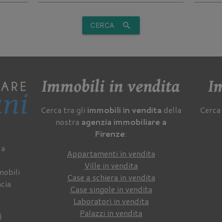
search
CERCA
Immobili in vendita
Im
Cerca tra gli
immobili in vendita
della
Cerca 
nostra
agenzia immobiliare a
Firenze
:
 a
Appartamenti in vendita
Ville in vendita
mobili
Case a schiera in vendita
ncia
Case singole in vendita
Laboratori in vendita
Palazzi in vendita
i