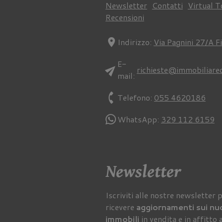
Newsletter
Contatti
Virtual T
Recensioni
location_on
Indirizzo:
Via Pagnini 27/A F
E-
send
richieste@immobiliare
mail:
phone
Telefono:
055 4620186
WhatsApp:
329 112 6159
Newsletter
Iscriviti alle nostre newsletter 
ricevere
aggiornamenti sui nu
immobili
in vendita e in affitto 