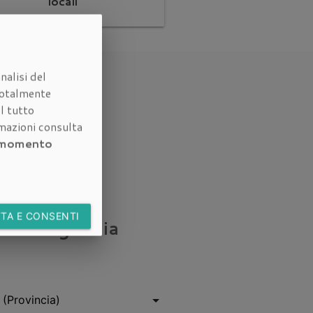
locali
nalisi del
otalmente
l tutto
rmazioni consulta
i momento
TA E CONSENTI
nostra
agenzia