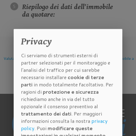
Riepilogo dei dati dell'immobile
da quotare:
Privacy
Ci serviamo di strumenti esterni di
e
Valutazione Immobile a
Valutazione Immobile a
Valutazione Immobile
partner selezionati per il monitoraggio e
Firenze
Scandicci
Sesto Fiorentino
l'analisi del traffico per cui sarebbe
necessario installare
cookie di terze
parti
in modo totalmente facoltativo. Per
ragioni di
protezione e sicurezza
richiediamo anche in via del tutto
opzionale il consenso preventivo al
trattamento dei dati
. Per maggiori
informazioni consulta la nostra
privacy
policy
. Puoi
modificare queste
impostazioni in qualsiasi momento