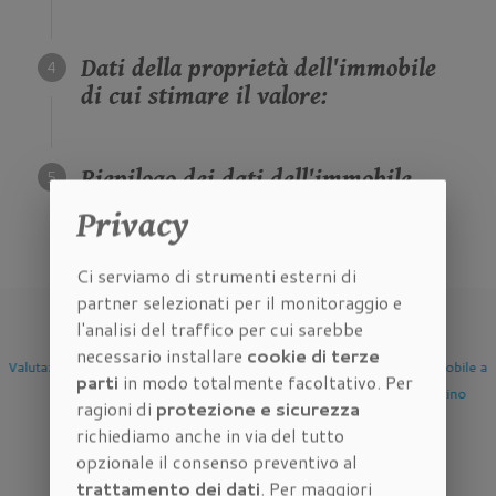
Dati della proprietà dell'immobile
di cui stimare il valore:
Riepilogo dei dati dell'immobile
di cui stimare il valore:
Privacy
Ci serviamo di strumenti esterni di
partner selezionati per il monitoraggio e
l'analisi del traffico per cui sarebbe
necessario installare
cookie di terze
Valutazione Immobile a
Valutazione Immobile a
Valutazione Immobile a
parti
in modo totalmente facoltativo. Per
Firenze
Scandicci
Sesto Fiorentino
ragioni di
protezione e sicurezza
richiediamo anche in via del tutto
opzionale il consenso preventivo al
trattamento dei dati
. Per maggiori