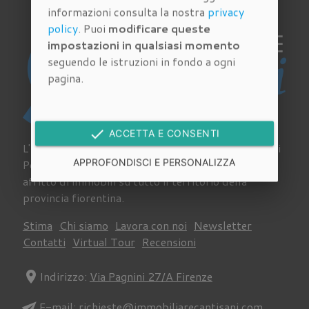
informazioni consulta la nostra
privacy
policy
. Puoi
modificare queste
impostazioni in qualsiasi momento
seguendo le istruzioni in fondo a ogni
pagina.
done
ACCETTA E CONSENTI
L'Agenzia Immobiliare Cantisani a Tavarnelle Val Di
APPROFONDISCI E PERSONALIZZA
Pesa si occupa da sempre di acquisto, vendita e
affitto di immobili su tutto il territorio della
provincia fiorentina.
Stima
Chi siamo
Lavora con noi
Newsletter
Contatti
Virtual Tour
Recensioni
location_on
Indirizzo:
Via Pagnini 27/A Firenze
send
E-mail:
richieste@immobiliarecantisani.com