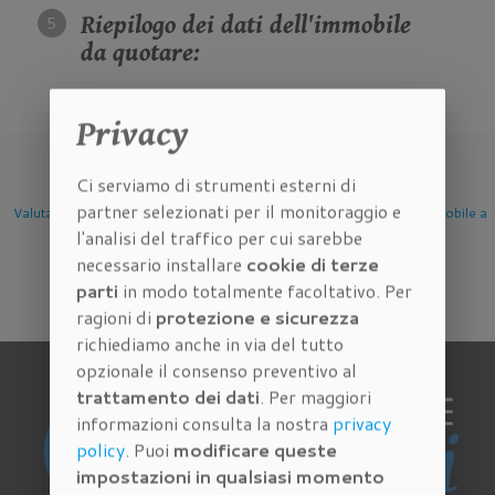
Riepilogo dei dati dell'immobile
da quotare:
Privacy
Ci serviamo di strumenti esterni di
partner selezionati per il monitoraggio e
azione Immobile
Valutazione Immobile a
Valutazione Immobile a
Valuta
l'analisi del traffico per cui sarebbe
Firenze
Scandicci
Se
necessario installare
cookie di terze
parti
in modo totalmente facoltativo. Per
ragioni di
protezione e sicurezza
richiediamo anche in via del tutto
opzionale il consenso preventivo al
trattamento dei dati
. Per maggiori
informazioni consulta la nostra
privacy
policy
. Puoi
modificare queste
impostazioni in qualsiasi momento