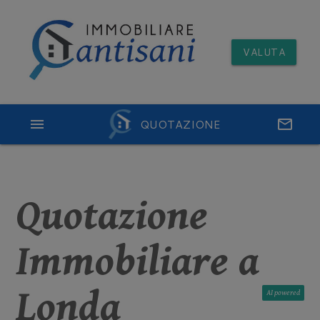
VALUTA
menu
QUOTAZIONE
email
Quotazione
Immobiliare a
Londa
AI