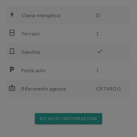
bolt
Classe energetica
D
sensor_window
Terrazzi
1
door_front
check
Giardino
local_parking
Posto auto
1
badge
Riferimento agenzia
CRTVRDI1
RICHIEDI INFORMAZIONI