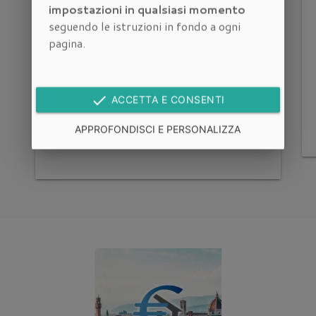
Quadrilocale con Terrazza
impostazioni in qualsiasi momento
seguendo le istruzioni in fondo a ogni
Abitabile e posto auto in
pagina.
Vendita a Firenze
Firenze
Vendita
done
ACCETTA E CONSENTI
square_foot
space_dashboard
euro_symbol
APPROFONDISCI E PERSONALIZZA
2
94 m
4 locali
320.000