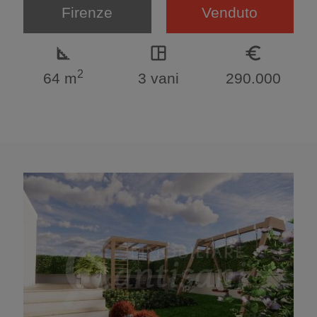
Firenze
Venduto
square_foot
space_dashboard
euro_symbol
2
64 m
3 vani
290.000