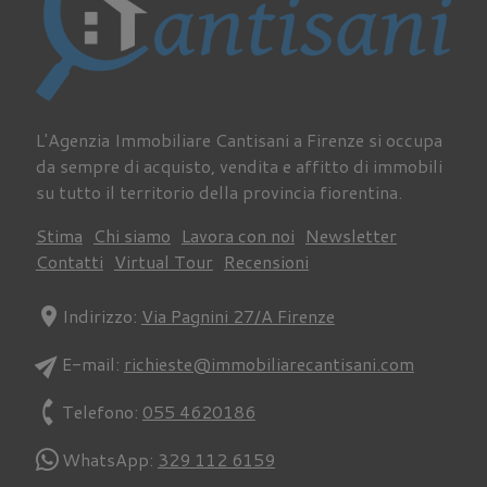
L'Agenzia Immobiliare Cantisani a Firenze si occupa
da sempre di acquisto, vendita e affitto di immobili
su tutto il territorio della provincia fiorentina.
Stima
Chi siamo
Lavora con noi
Newsletter
Contatti
Virtual Tour
Recensioni
location_on
Indirizzo:
Via Pagnini 27/A Firenze
send
E-mail:
richieste@immobiliarecantisani.com
phone
Telefono:
055 4620186
WhatsApp:
329 112 6159