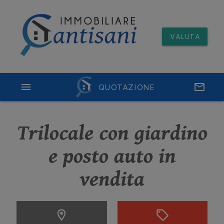
VALUTA
menu
QUOTAZIONE
email
Trilocale con giardino
e posto auto in
vendita
location_on
sell