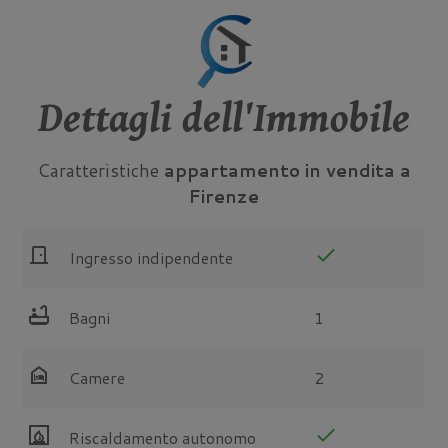
Dettagli dell'Immobile
Caratteristiche
appartamento in vendita a
Firenze
door_front
check
Ingresso indipendente
bathtub
Bagni
1
night_shelter
Camere
2
fireplace
check
Riscaldamento autonomo