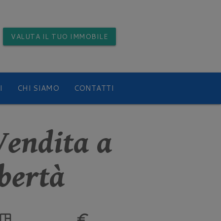
VALUTA
IL TUO IMMOBILE
I
CHI SIAMO
CONTATTI
Vendita a
ibertà
pace_dashboard
euro_symbol