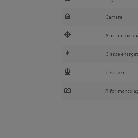
night_shelter
Camere
ac_unit
Aria condizion
bolt
Classe energet
balcony
Terrazzi
badge
Riferimento a