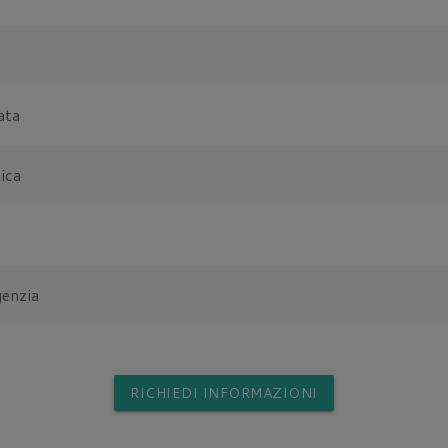
ata
ica
genzia
RICHIEDI INFORMAZIONI