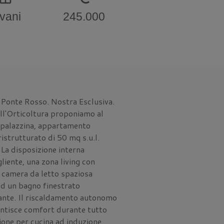
 vani
245.000
, Ponte Rosso. Nostra Esclusiva.
ell'Orticoltura proponiamo al
 palazzina, appartamento
strutturato di 50 mq s.u.l.
 La disposizione interna
iente, una zona living con
 camera da letto spaziosa
ed un bagno finestrato
ante. Il riscaldamento autonomo
antisce comfort durante tutto
ione per cucina ad induzione