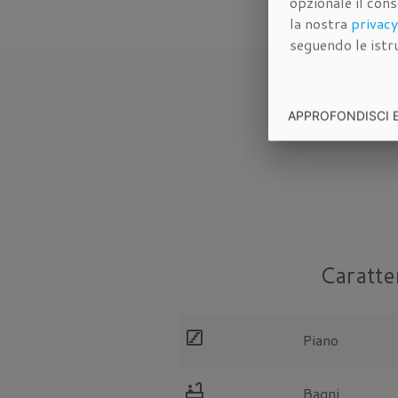
opzionale il con
la nostra
privacy
seguendo le istru
APPROFONDISCI 
Caratte
stairs
Piano
bathtub
Bagni