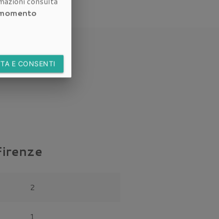
rmazioni consulta
i momento
TA E CONSENTI
Firenze
2
1