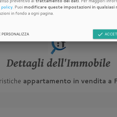
senso preventivo al
trattamento dei dati
. Per maggiori info
 policy
. Puoi
modificare queste impostazioni in qualsias
zioni in fondo a ogni pagina.
done
E PERSONALIZZA
ACCET
Dettagli dell'Immobile
ristiche
appartamento in vendita a 