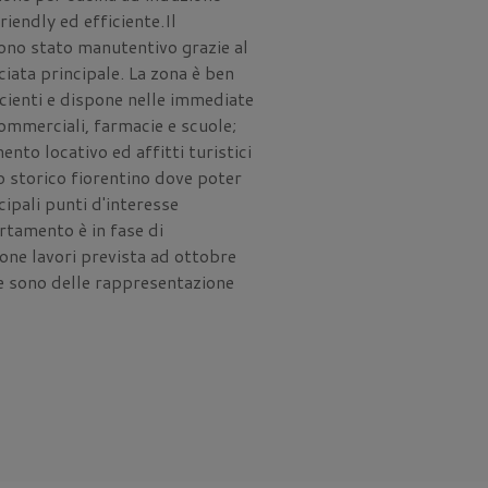
iendly ed efficiente.Il
ono stato manutentivo grazie al
ciata principale. La zona è ben
icienti e dispone nelle immediate
commerciali, farmacie e scuole;
nto locativo ed affitti turistici
ro storico fiorentino dove poter
cipali punti d'interesse
rtamento è in fase di
one lavori prevista ad ottobre
e sono delle rappresentazione