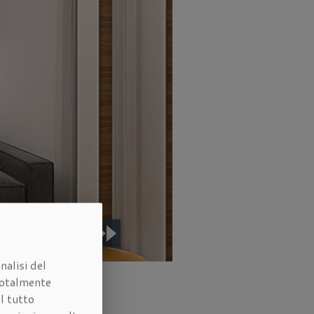
nalisi del
otalmente
l tutto