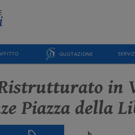
QUOTAZIONE
AFFITTO
SERVIZ
 Ristrutturato in 
ze Piazza della L
sell
square_foot
s