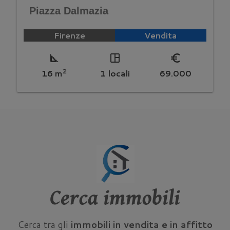
Piazza Dalmazia
Firenze
Vendita
square_foot
space_dashboard
euro_symbol
2
16 m
1 locali
69.000
Cerca immobili
Cerca tra gli
immobili in vendita e in affitto