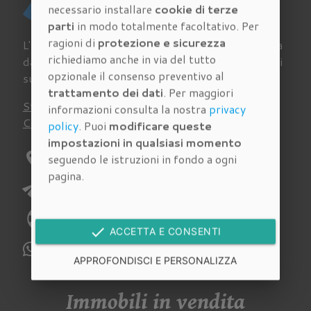
necessario installare
cookie di terze
parti
in modo totalmente facoltativo. Per
ragioni di
protezione e sicurezza
L'Agenzia Immobiliare Cantisani a Firenze si occupa
richiediamo anche in via del tutto
da sempre di acquisto, vendita e affitto di immobili
opzionale il consenso preventivo al
su tutto il territorio della provincia fiorentina.
trattamento dei dati
. Per maggiori
Stima
Chi siamo
Lavora con noi
Newsletter
informazioni consulta la nostra
privacy
Contatti
Virtual Tour
Recensioni
policy
. Puoi
modificare queste
impostazioni in qualsiasi momento
location_on
Indirizzo:
Via Pagnini 27/A Firenze
seguendo le istruzioni in fondo a ogni
pagina.
send
E-mail:
richieste@immobiliarecantisani.com
phone
Telefono:
055 4620186
done
ACCETTA E CONSENTI
WhatsApp:
329 112 6159
APPROFONDISCI E PERSONALIZZA
Immobili in vendita