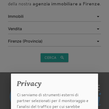
della nostra
agenzia immobiliare a Firenze
.
CERCA
search
Privacy
Ci serviamo di strumenti esterni di
partner selezionati per il monitoraggio e
l'analisi del traffico per cui sarebbe