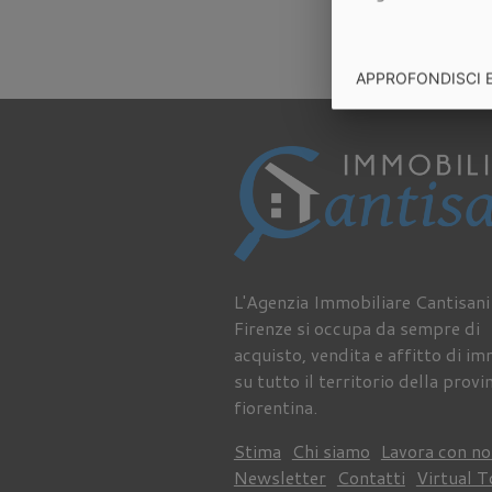
APPROFONDISCI 
L'Agenzia Immobiliare Cantisani
Firenze si occupa da sempre di
acquisto, vendita e affitto di im
su tutto il territorio della provi
fiorentina.
Stima
Chi siamo
Lavora con no
Newsletter
Contatti
Virtual T