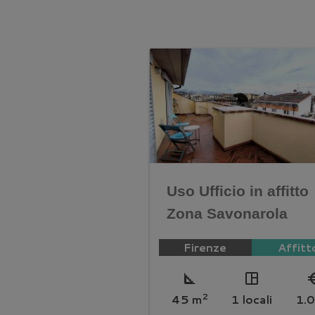
Uso Ufficio in affitto
Zona Savonarola
Firenze
Affitt
square_foot
space_dashboard
euro_
2
45 m
1 locali
1.