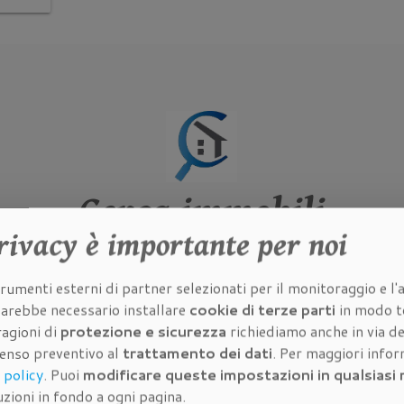
Cerca immobili
rivacy
è importante per noi
mmobili in vendita e in affitto
della 
rumenti esterni di partner selezionati per il monitoraggio e l'a
immobiliare a Firenze
.
 sarebbe necessario installare
cookie di terze parti
in modo t
ragioni di
protezione e sicurezza
richiediamo anche in via de
senso preventivo al
trattamento dei dati
. Per maggiori info
 policy
. Puoi
modificare queste impostazioni in qualsias
zioni in fondo a ogni pagina.