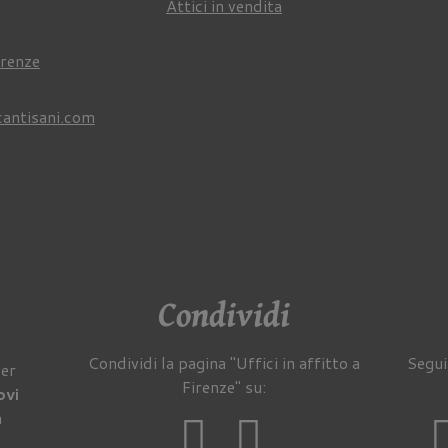
Attici in vendita
irenze
cantisani.com
Condividi
Condividi la pagina "Uffici in affitto a
Segui
per
Firenze" su:
ovi
a