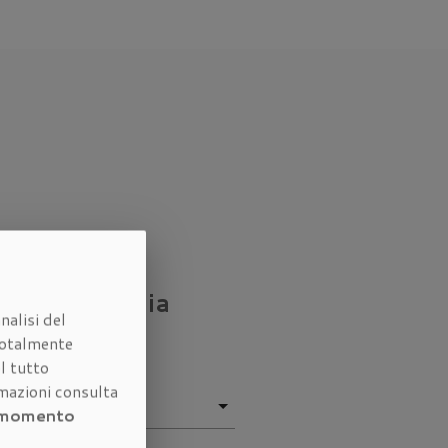
nostra
agenzia
nalisi del
otalmente
l tutto
rmazioni consulta
i momento