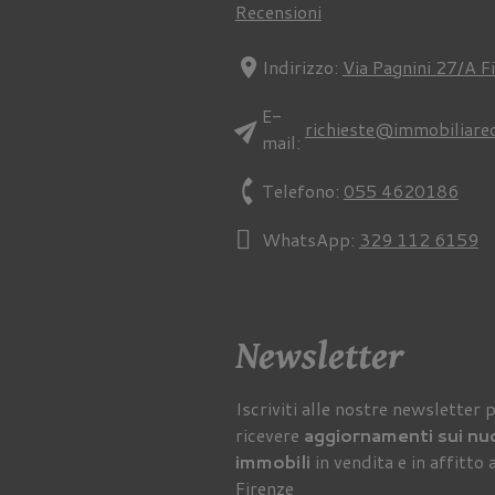
Recensioni
location_on
Indirizzo:
Via Pagnini 27/A F
E-
send
richieste@immobiliare
mail:
phone
Telefono:
055 4620186
WhatsApp:
329 112 6159
Newsletter
Iscriviti alle nostre newsletter 
ricevere
aggiornamenti sui nu
immobili
in vendita e in affitto 
Firenze