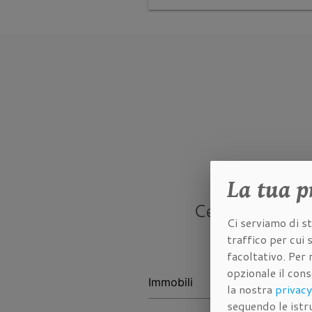
La tua
p
Cerca tra gli
i
Ci serviamo di st
traffico per cui
facoltativo. Per 
opzionale il con
la nostra
privacy
seguendo le istru