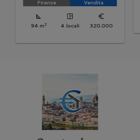
Firenze
Vendita
square_foot
space_dashboard
euro_symbol
2
94 m
4 locali
320.000