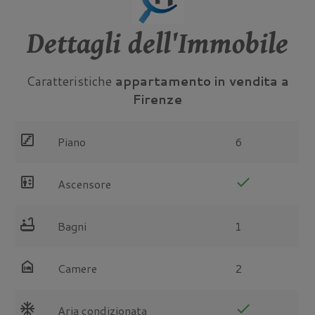
Dettagli dell'Immobile
Caratteristiche
appartamento in vendita a
Firenze
stairs
Piano
6
elevator
check
Ascensore
bathtub
Bagni
1
night_shelter
Camere
2
ac_unit
check
Aria condizionata