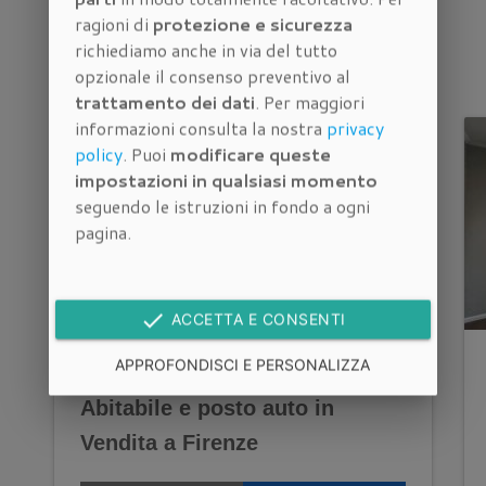
Immobili correlati
ragioni di
protezione e sicurezza
richiediamo anche in via del tutto
Altri
appartamenti in vendita a Firenze
opzionale il consenso preventivo al
trattamento dei dati
. Per maggiori
informazioni consulta la nostra
privacy
policy
. Puoi
modificare queste
impostazioni in qualsiasi momento
seguendo le istruzioni in fondo a ogni
pagina.
done
ACCETTA E CONSENTI
APPROFONDISCI E PERSONALIZZA
Quadrilocale con Terrazza
Abitabile e posto auto in
Vendita a Firenze