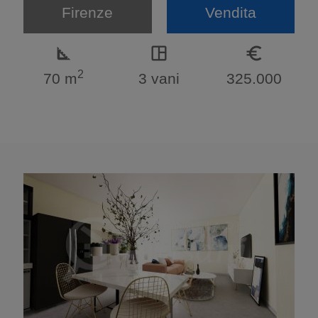
Firenze
Vendita
square_foot
space_dashboard
euro_symbol
2
70 m
3 vani
325.000