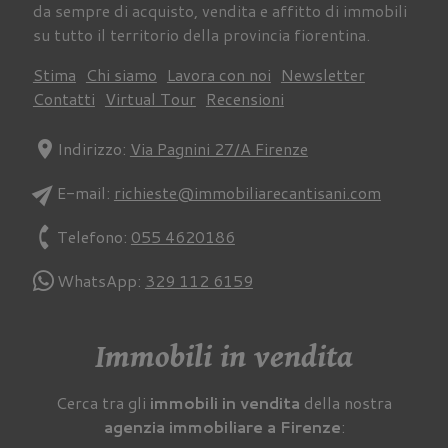
da sempre di acquisto, vendita e affitto di immobili
su tutto il territorio della provincia fiorentina.
Stima
Chi siamo
Lavora con noi
Newsletter
Contatti
Virtual Tour
Recensioni
location_on
Indirizzo:
Via Pagnini 27/A Firenze
send
E-mail:
richieste@immobiliarecantisani.com
phone
Telefono:
055 4620186
WhatsApp:
329 112 6159
Immobili in vendita
Cerca tra gli
immobili in vendita
della nostra
agenzia immobiliare a Firenze
: