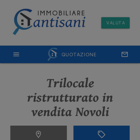
VALUTA
menu
QUOTAZIONE
email
Trilocale
ristrutturato in
vendita Novoli
location_on
sell