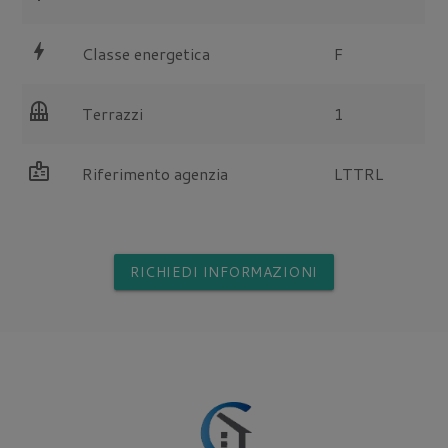
bolt
Classe energetica
F
balcony
Terrazzi
1
badge
Riferimento agenzia
LTTRL
RICHIEDI INFORMAZIONI