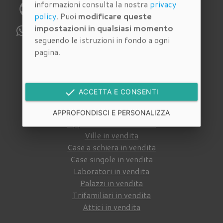
informazioni consulta la nostra
privacy
phone
Telefono:
055 4620186
policy
. Puoi
modificare queste
impostazioni in qualsiasi momento
WhatsApp:
329 112 6159
seguendo le istruzioni in fondo a ogni
pagina.
Immobili in vendita
Cerca tra gli
immobili in vendita
della nostra
done
ACCETTA E CONSENTI
agenzia immobiliare a Firenze
:
APPROFONDISCI E PERSONALIZZA
Appartamenti in vendita
Ville in vendita
Case a schiera in vendita
Case singole in vendita
Laboratori in vendita
Palazzi in vendita
Trifamiliari in vendita
Attici in vendita