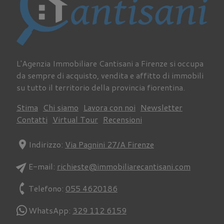
L'Agenzia Immobiliare Cantisani a Firenze si occupa
da sempre di acquisto, vendita e affitto di immobili
su tutto il territorio della provincia fiorentina.
Stima
Chi siamo
Lavora con noi
Newsletter
Contatti
Virtual Tour
Recensioni
location_on
Indirizzo:
Via Pagnini 27/A Firenze
send
E-mail:
richieste@immobiliarecantisani.com
phone
Telefono:
055 4620186
WhatsApp:
329 112 6159