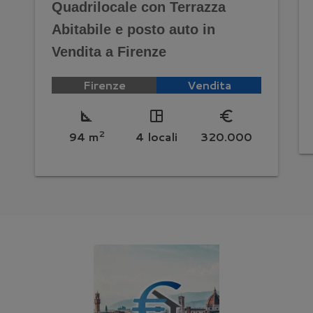
Quadrilocale con Terrazza
Abitabile e posto auto in
Vendita a Firenze
Firenze
Vendita
square_foot
space_dashboard
euro_symbol
2
94 m
4 locali
320.000