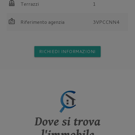
balcony
Terrazzi
1
badge
Riferimento agenzia
3VPCCNN4
RICHIEDI INFORMAZIONI
Dove si trova