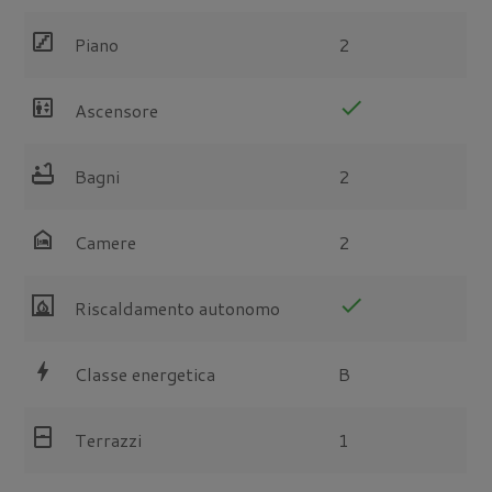
stairs
Piano
2
elevator
check
Ascensore
bathtub
Bagni
2
night_shelter
Camere
2
fireplace
check
Riscaldamento autonomo
bolt
Classe energetica
B
sensor_window
Terrazzi
1