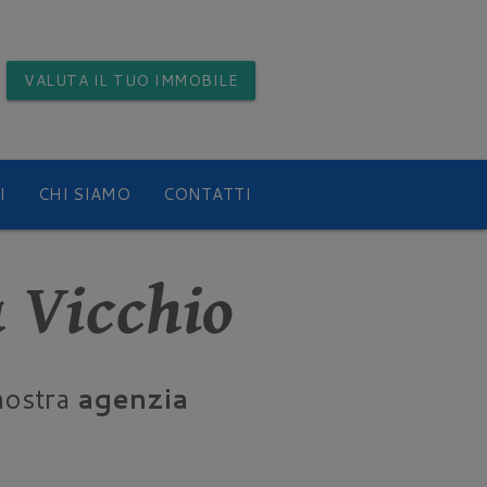
VALUTA
IL TUO IMMOBILE
I
CHI SIAMO
CONTATTI
 Vicchio
nostra
agenzia