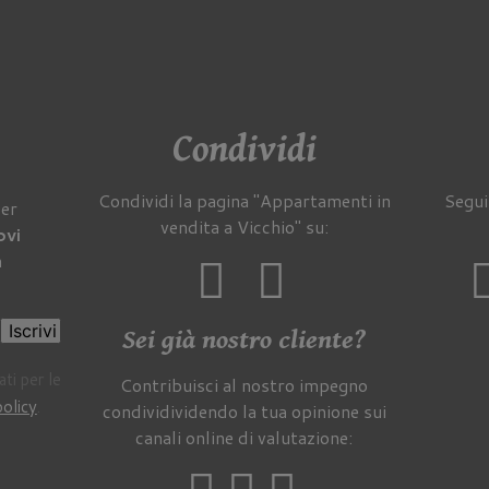
Condividi
Condividi la pagina "Appartamenti in
Segui
per
vendita a Vicchio" su:
ovi
a
Iscrivi
Sei già nostro cliente?
ti per le
Contribuisci al nostro impegno
policy
.
condividividendo la tua opinione sui
canali online di valutazione: