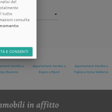
nalisi del
otalmente
l tutto
rmazioni consulta
i momento
TA E CONSENTI
amenti Vendita a
Appartamenti Vendita a
Appartamenti Vendita a
gno a Ripoli
Figline e Incisa Valdarno
Fucecchio
mobili in affitto