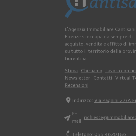
L'Agenzia Immobiliare Cantisani
Firenze si occupa da sempre di
acquisto, vendita e affitto di im
su tutto il territorio della provi
fiorentina.
Stima
Chi siamo
Lavora con no
Newsletter
Contatti
Virtual T
Recensioni
location_on
Indirizzo:
Via Pagnini 27/A F
E-
send
richieste@immobiliare
mail:
phone
Telefono:
055 4620186