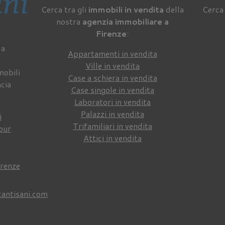
Cerca tra gli
immobili in vendita
della
Cerca 
nostra
agenzia immobiliare a
Firenze
:
 a
Appartamenti in vendita
Ville in vendita
mobili
Case a schiera in vendita
ncia
Case singole in vendita
Laboratori in vendita
Palazzi in vendita
i
Trifamiliari in vendita
our
Attici in vendita
irenze
cantisani.com