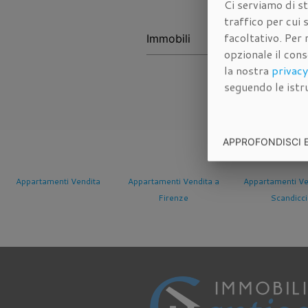
Ci serviamo di st
traffico per cui
facoltativo. Per 
opzionale il con
la nostra
privacy
seguendo le istru
APPROFONDISCI 
Appartamenti Vendita a
Appartamenti Vendita a
Appartamenti Ve
Firenze
Scandicci
Sesto Fioren