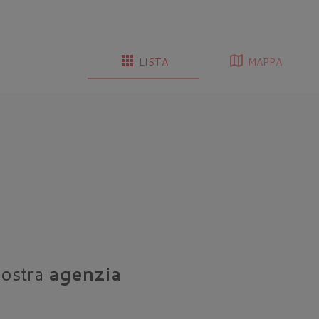
apps
map
LISTA
MAPPA
nostra
agenzia