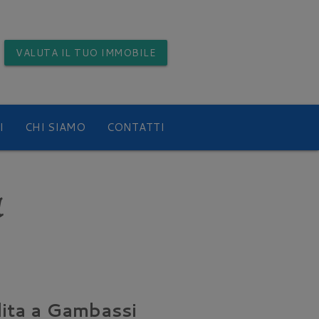
VALUTA
IL TUO IMMOBILE
I
CHI SIAMO
CONTATTI
a
dita a Gambassi