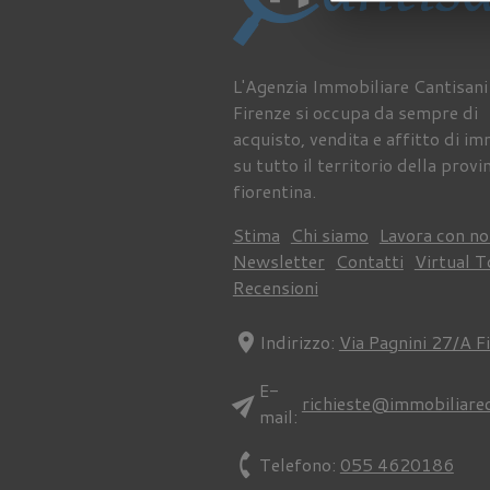
L'Agenzia Immobiliare Cantisani
Firenze si occupa da sempre di
acquisto, vendita e affitto di im
su tutto il territorio della provi
fiorentina.
Stima
Chi siamo
Lavora con no
Newsletter
Contatti
Virtual T
Recensioni
location_on
Indirizzo:
Via Pagnini 27/A F
E-
send
richieste@immobiliare
mail:
phone
Telefono:
055 4620186