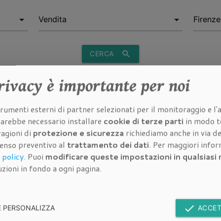
search
CERCA
rivacy
è importante per noi
rumenti esterni di partner selezionati per il monitoraggio e l'a
 sarebbe necessario installare
cookie di terze parti
in modo t
ndita a
Appartamenti Vendita a
Appartamenti Vendita a
Appart
ragioni di
protezione e sicurezza
richiediamo anche in via de
tino
Empoli
Campi Bisenzio
Ba
senso preventivo al
trattamento dei dati
. Per maggiori info
 policy
. Puoi
modificare queste impostazioni in qualsias
zioni in fondo a ogni pagina.
Immobili in vendita
Im
done
E PERSONALIZZA
ACCET