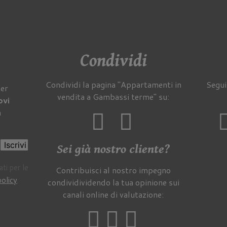
Condividi
Condividi la pagina "Appartamenti in
Segui
per
vendita a Gambassi terme" su:
ovi
a
Iscrivi
Sei già nostro cliente?
ti per le
Contribuisci al nostro impegno
policy
.
condividividendo la tua opinione sui
canali online di valutazione: