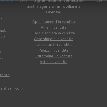
Cerca tra gli
immobili in vendita
della
Cerca 
nostra
agenzia immobiliare a
Firenze
:
 a
Appartamenti in vendita
Ville in vendita
mobili
Case a schiera in vendita
ncia
Case singole in vendita
Laboratori in vendita
Palazzi in vendita
i
Trifamiliari in vendita
our
Attici in vendita
irenze
cantisani.com