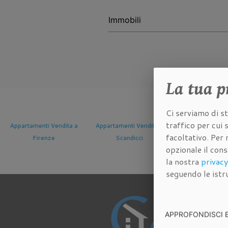
La tua
p
Ci serviamo di st
traffico per cui
Appartamenti Vendita a
Appartamenti Vendita a
Appartamenti Ve
facoltativo. Per 
Firenze
Scandicci
Sesto Fioren
opzionale il con
la nostra
privacy
seguendo le istru
APPROFONDISCI 