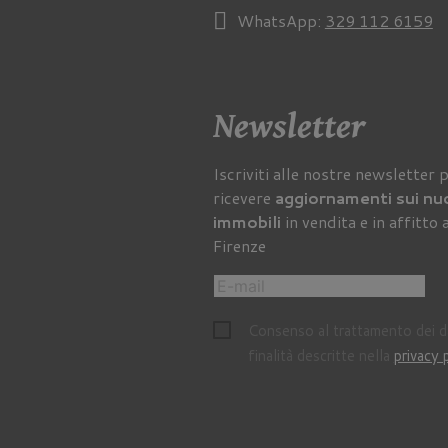
WhatsApp:
329 112 6159
Newsletter
Iscriviti alle nostre newsletter 
ricevere
aggiornamenti sui nu
immobili
in vendita e in affitto 
Firenze
Consenso al trattamento dei da
finalità descritte nella
privacy 