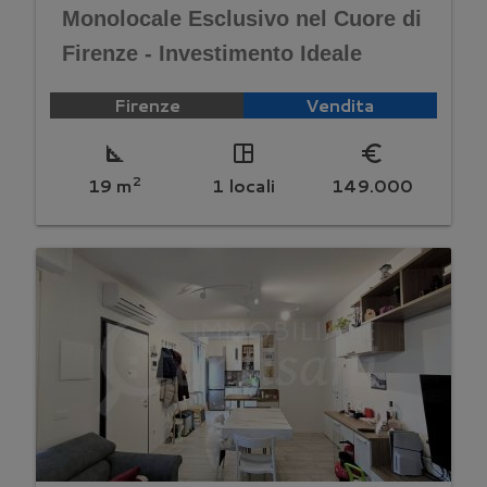
Monolocale Esclusivo nel Cuore di
Firenze - Investimento Ideale
Firenze
Vendita
square_foot
space_dashboard
euro_symbol
2
19 m
1 locali
149.000