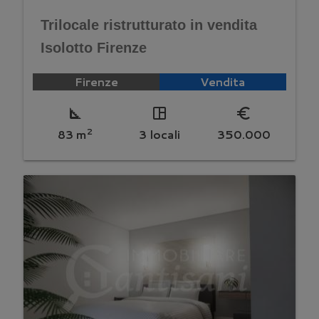
Trilocale ristrutturato in vendita
Isolotto Firenze
Firenze
Vendita
square_foot
space_dashboard
euro_symbol
2
83 m
3 locali
350.000