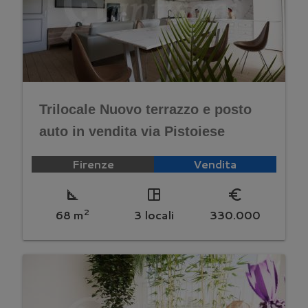
Trilocale Nuovo terrazzo e posto
auto in vendita via Pistoiese
Firenze
Vendita
square_foot
space_dashboard
euro_symbol
2
68 m
3 locali
330.000