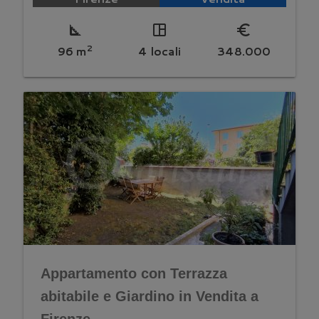
square_foot
space_dashboard
euro_symbol
2
96 m
4 locali
348.000
Appartamento con Terrazza
abitabile e Giardino in Vendita a