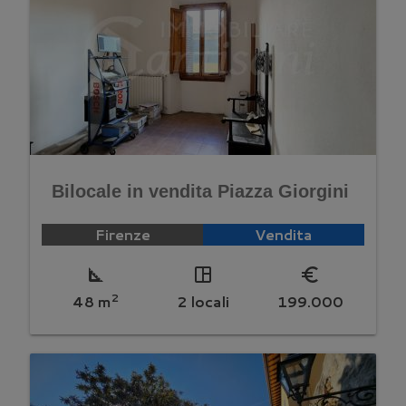
Bilocale in vendita Piazza Giorgini
Firenze
Vendita
square_foot
space_dashboard
euro_symbol
2
48 m
2 locali
199.000