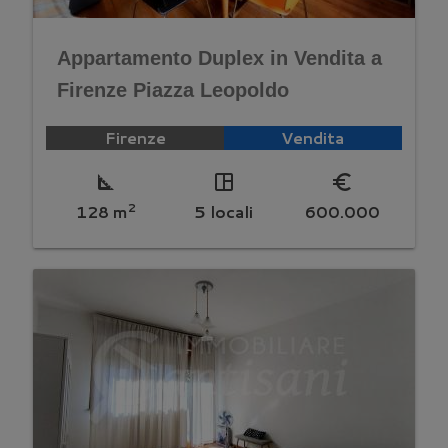
Appartamento Duplex in Vendita a
Firenze Piazza Leopoldo
Firenze
Vendita
square_foot
space_dashboard
euro_symbol
2
128 m
5 locali
600.000