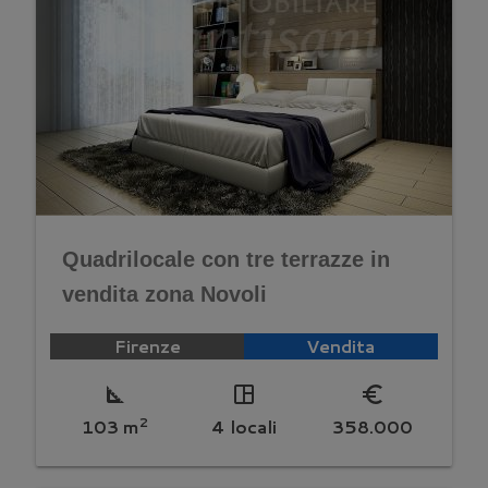
Quadrilocale con tre terrazze in
vendita zona Novoli
Firenze
Vendita
square_foot
space_dashboard
euro_symbol
2
103 m
4 locali
358.000