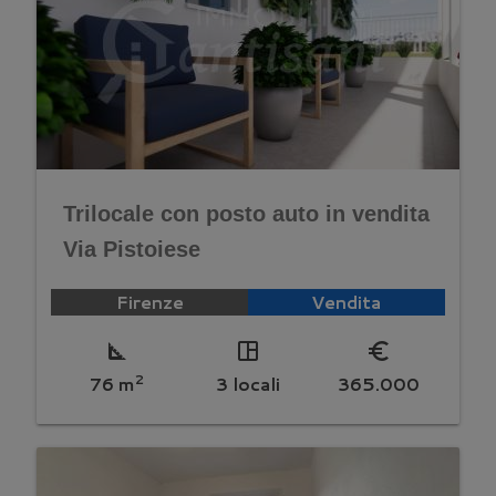
Trilocale con posto auto in vendita
Via Pistoiese
Firenze
Vendita
square_foot
space_dashboard
euro_symbol
2
76 m
3 locali
365.000