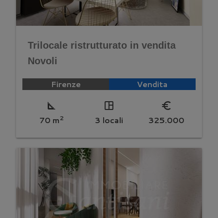
Trilocale ristrutturato in vendita
Novoli
Firenze
Vendita
square_foot
space_dashboard
euro_symbol
2
70 m
3 locali
325.000