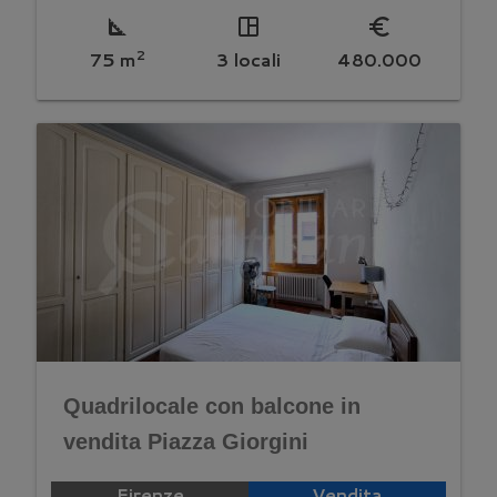
square_foot
space_dashboard
euro_symbol
2
75 m
3 locali
480.000
Quadrilocale con balcone in
vendita Piazza Giorgini
Firenze
Vendita