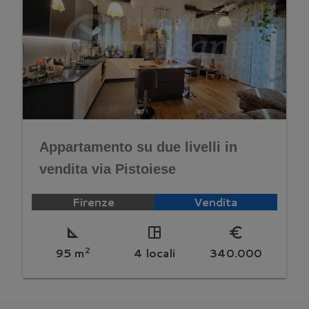
Appartamento su due livelli in
vendita via Pistoiese
Firenze
Vendita
square_foot
space_dashboard
euro_symbol
2
95 m
4 locali
340.000