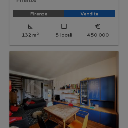
Firenze
Firenze
Vendita
square_foot
space_dashboard
euro_symbol
2
132 m
5 locali
450.000