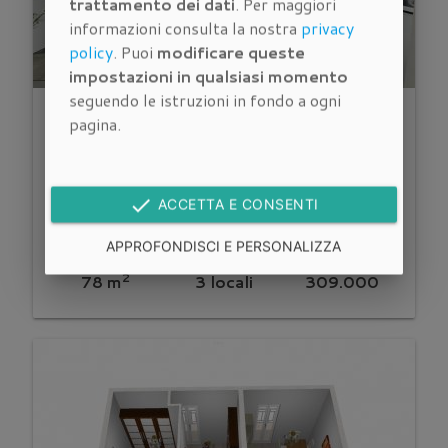
trattamento dei dati
. Per maggiori
informazioni consulta la nostra
privacy
policy
. Puoi
modificare queste
impostazioni in qualsiasi momento
seguendo le istruzioni in fondo a ogni
pagina.
Trilocale ristrutturato con 2 bagni
posto auto in vendita a Careggi
done
ACCETTA E CONSENTI
Firenze
Vendita
APPROFONDISCI E PERSONALIZZA
square_foot
space_dashboard
euro_symbol
2
78 m
3 locali
309.000