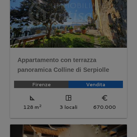
Appartamento con terrazza
panoramica Colline di Serpiolle
Firenze
Vendita
square_foot
space_dashboard
euro_symbol
2
128 m
3 locali
670.000