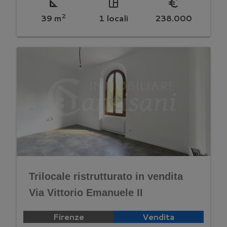
square_foot
space_dashboard
euro_symbol
2
39 m
1 locali
238.000
Trilocale ristrutturato in vendita
Via Vittorio Emanuele II
Firenze
Vendita