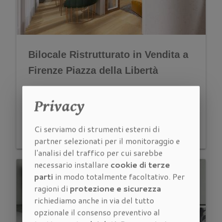
Bilocale Ristrutturato in Vendita a
Firenze Piazza della Libertà
Firenze
Vendita
Privacy
square_foot
space_dashboard
euro_symbol
Ci serviamo di strumenti esterni di
2
50 m
2 locali
245.000
partner selezionati per il monitoraggio e
l'analisi del traffico per cui sarebbe
necessario installare
cookie di terze
parti
in modo totalmente facoltativo. Per
ragioni di
protezione e sicurezza
richiediamo anche in via del tutto
opzionale il consenso preventivo al