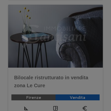
Bilocale ristrutturato in vendita
zona Le Cure
Firenze
Vendita
square_foot
space_dashboard
euro_symbol