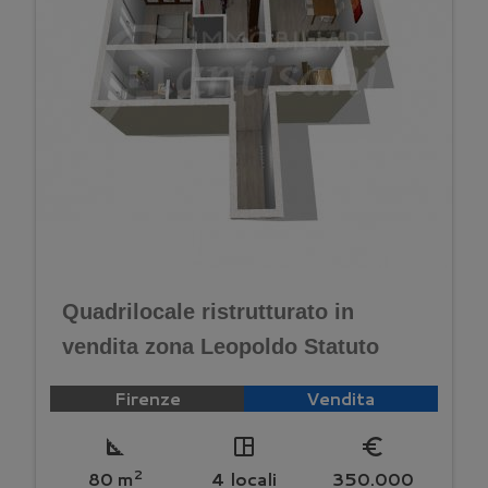
Quadrilocale ristrutturato in
vendita zona Leopoldo Statuto
Firenze
Vendita
square_foot
space_dashboard
euro_symbol
2
80 m
4 locali
350.000