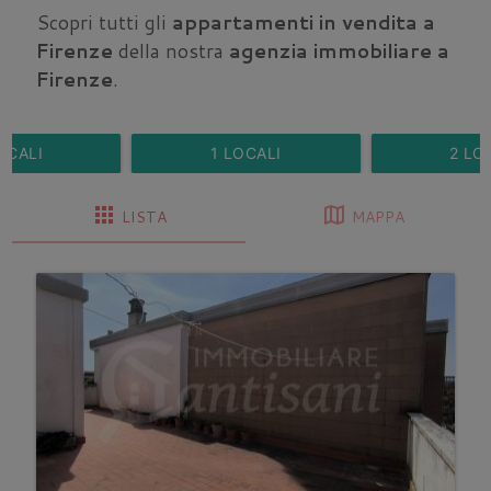
Scopri tutti gli
appartamenti in vendita a
Firenze
della nostra
agenzia immobiliare a
Firenze
.
OCALI
1 LOCALI
2 LO
apps
map
LISTA
MAPPA