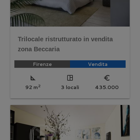
Trilocale ristrutturato in vendita
zona Beccaria
Firenze
Vendita
square_foot
space_dashboard
euro_symbol
2
92 m
3 locali
435.000