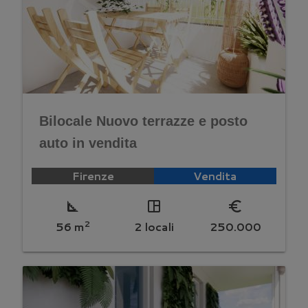
Bilocale Nuovo terrazze e posto
auto in vendita
Firenze
Vendita
square_foot
space_dashboard
euro_symbol
2
56 m
2 locali
250.000