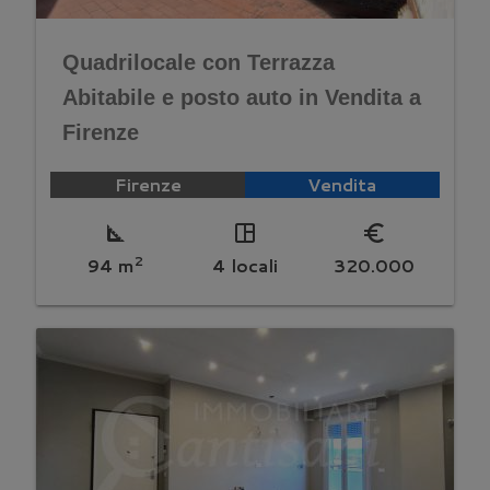
Quadrilocale con Terrazza
Abitabile e posto auto in Vendita a
Firenze
Firenze
Vendita
square_foot
space_dashboard
euro_symbol
2
94 m
4 locali
320.000