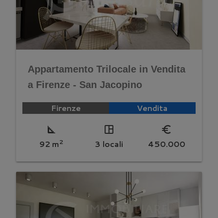
Appartamento Trilocale in Vendita
a Firenze - San Jacopino
Firenze
Vendita
square_foot
space_dashboard
euro_symbol
2
92 m
3 locali
450.000