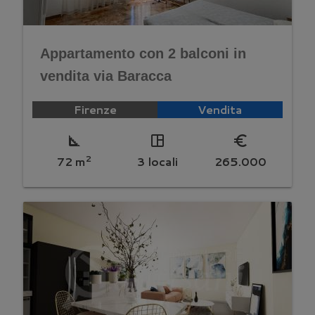
Appartamento con 2 balconi in
vendita via Baracca
Firenze
Vendita
square_foot
space_dashboard
euro_symbol
2
72 m
3 locali
265.000