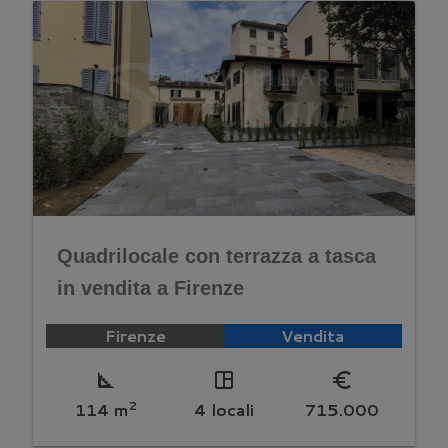
Quadrilocale con terrazza a tasca
in vendita a Firenze
Firenze
Vendita
square_foot
space_dashboard
euro_symbol
2
114 m
4 locali
715.000