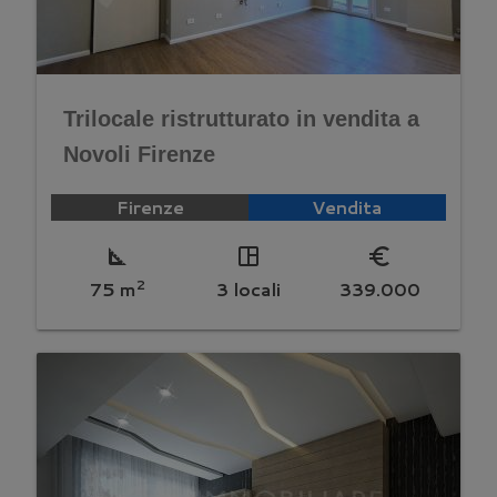
Trilocale ristrutturato in vendita a
Novoli Firenze
Firenze
Vendita
square_foot
space_dashboard
euro_symbol
2
75 m
3 locali
339.000