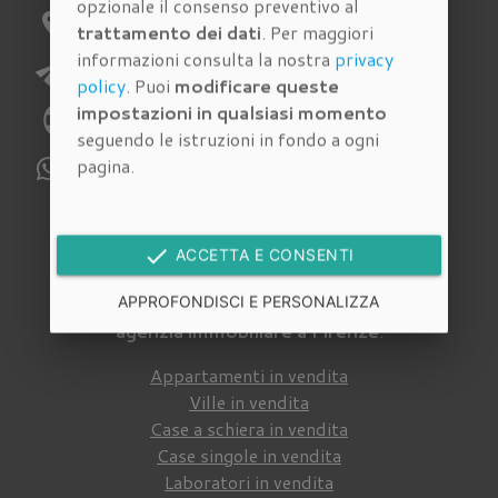
opzionale il consenso preventivo al
location_on
Indirizzo:
Via Pagnini 27/A Firenze
trattamento dei dati
. Per maggiori
informazioni consulta la nostra
privacy
send
E-mail:
richieste@immobiliarecantisani.com
policy
. Puoi
modificare queste
impostazioni in qualsiasi momento
phone
Telefono:
055 4620186
seguendo le istruzioni in fondo a ogni
pagina.
WhatsApp:
329 112 6159
Immobili in vendita
done
ACCETTA E CONSENTI
Cerca tra gli
immobili in vendita
della nostra
APPROFONDISCI E PERSONALIZZA
agenzia immobiliare a Firenze
:
Appartamenti in vendita
Ville in vendita
Case a schiera in vendita
Case singole in vendita
Laboratori in vendita