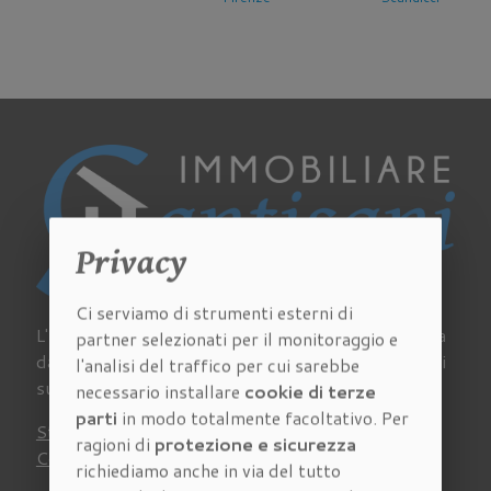
Privacy
Ci serviamo di strumenti esterni di
L'Agenzia Immobiliare Cantisani a Firenze si occupa
partner selezionati per il monitoraggio e
da sempre di acquisto, vendita e affitto di immobili
l'analisi del traffico per cui sarebbe
su tutto il territorio della provincia fiorentina.
necessario installare
cookie di terze
parti
in modo totalmente facoltativo. Per
Stima
Chi siamo
Lavora con noi
Newsletter
ragioni di
protezione e sicurezza
Contatti
Virtual Tour
Recensioni
richiediamo anche in via del tutto